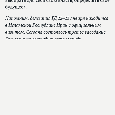
выбирать для себя свою власть, определять свое
будущее».
Напомним, делегация ГД 22–23 января находится
в Исламской Республике Иран с официальным
визитом. Сегодня состоялось третье заседание
Комиссии по сотрудничеству между
Государственной Думой и парламентом Ирана.
Обсуждалось законодательное обеспечение
торгово-экономического сотрудничества
в сферах энергетики, транспорта и сельского
хозяйства, вопросы взаимодействия на Каспии,
региональной безопасности, противодействия
терроризму и экстремизму.
1
из 16
Председател