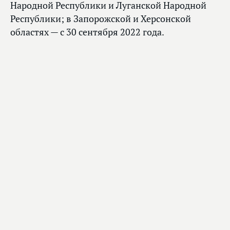
Народной Республики и Луганской Народной
Республики; в Запорожской и Херсонской
областях — с 30 сентября 2022 года.
Главное
Вячеслав Володин направил в профильный
комитет законопроект о ратификации
соглашения с Беларусью