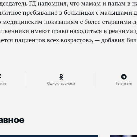
дседатель ГД напомнил, что мамам и папам в 
платное пребывание в больницах с малышами д
о медицинским показаниям с более старшими де
ственники имеют право находиться в реанимац
ается пациентов всех возрастов», — добавил Вя
акте
Одноклассники
Telegram
авное