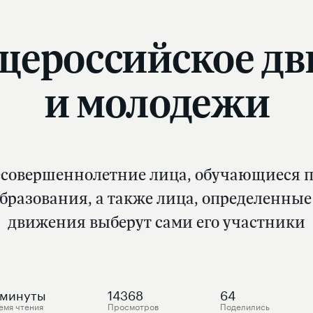
бщероссийское дв
и молодежи
есовершеннолетние лица, обучающиеся п
бразования, а также лица, определенные
движения выберут сами его участники
минуты
14368
64
емя чтения
Просмотров
Поделились