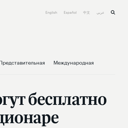
English
Español
中文
عربي
Представительная
Международная
гут бесплатно
ационаре