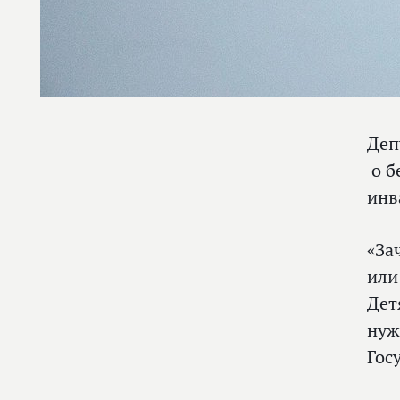
Деп
о б
инв
«За
или
Дет
нуж
Гос