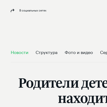
В социальных сетях
Новости
Структура
Фото и видео
Се
Родители дет
находит