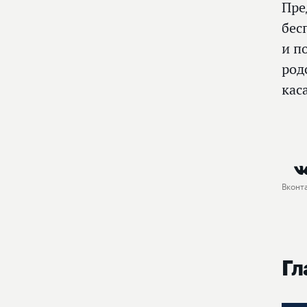
Пре
бес
и п
род
кас
Вконт
Гл