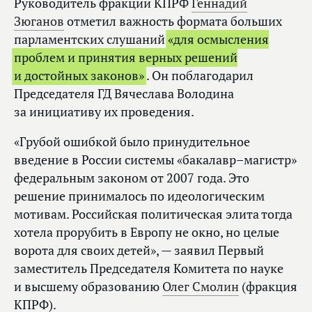
Руководитель фракции КПРФ
Геннадий
Зюганов
отметил важность формата больших
парламентских слушаний
«для осмысления
проблем и принятия верных решений
и достойных законов»
. Он поблагодарил
Председателя ГД Вячеслава Володина
за инициативу их проведения.
«Грубой ошибкой было принудительное
введение в России системы «бакалавр–магистр»
федеральным законом от 2007 года. Это
решение принималось по идеологическим
мотивам. Российская политическая элита тогда
хотела прорубить в Европу не окно, но целые
ворота для своих детей», — заявил Первый
заместитель Председателя Комитета по науке
и высшему образованию
Олег Смолин
(фракция
КПРФ).