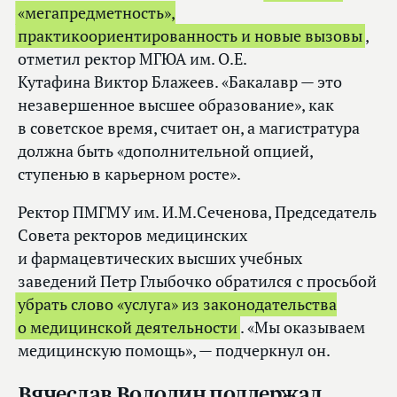
«мегапредметность»,
практикоориентированность и новые вызовы
,
отметил ректор МГЮА им. О.Е.
Кутафина Виктор Блажеев. «Бакалавр — это
незавершенное высшее образование», как
в советское время, считает он, а магистратура
должна быть «дополнительной опцией,
ступенью в карьерном росте».
Ректор ПМГМУ им. И.М.Сеченова, Председатель
Совета ректоров медицинских
и фармацевтических высших учебных
заведений Петр Глыбочко обратился с просьбой
убрать слово «услуга» из законодательства
о медицинской деятельности
. «Мы оказываем
медицинскую помощь», — подчеркнул он.
Вячеслав Володин поддержал