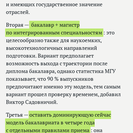
и имеющих государственное значение
отраслей.
Вторая —
бакалавр + магистр
по интегрированным специальностям
: это
целесообразно также для наукоемких,
высокотехнологичных направлений
подготовки. Вариант предполагает
возможность выхода с траектории после
диплома бакалавра, однако статистика МГУ
показывает, что 90 % выпускников
предпочитают именно эту модель, тем самым
вариант прошел проверку временем, добавил
Виктор Садовничий.
Третья —
оставить доминирующую сейчас
модель бакалавриата в четыре года
с отдельными правилами приема
: она