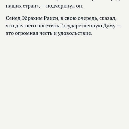
наших стран», — подчеркнул он.
Сейед Эбрахим Раиси, в свою очередь, сказал,
что для него посетить Государственную Думу —
это огромная честь и удовольствие.
Также сегодня Сейед Эбрахим Раиси выступит
перед депутатами на пленарном заседании ГД.
1
из 4