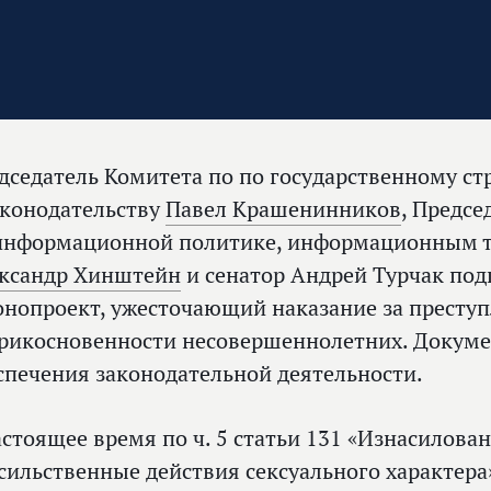
дседатель Комитета по по государственному ст
аконодательству
Павел Крашенинников
, Предсе
информационной политике, информационным т
ксандр Хинштейн
и сенатор Андрей Турчак под
онопроект, ужесточающий наказание за престу
рикосновенности несовершеннолетних. Докум
спечения законодательной деятельности.
астоящее время по ч. 5 статьи 131 «Изнасиловани
сильственные действия сексуального характер