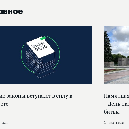
авное
ие законы вступают в силу в
Памятная 
усте
– День о
битвы
 назад
3 часа назад