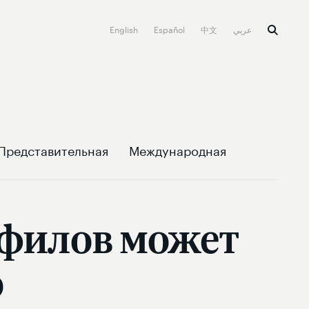
English
Español
中文
عربي
Представительная
Международная
офилов может
о