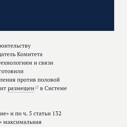
роительству
датель Комитета
ехнологиям и связи
готовили
пления против половой
ент
размещен
в Системе
е» и по ч. 5 статьи 132
а» максимальная