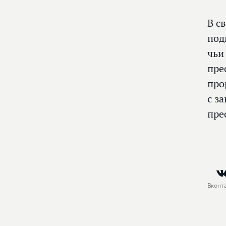
В с
под
чьи
пре
про
с з
пре
Вконт