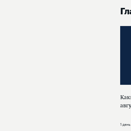
Гл
Как
авг
1 день