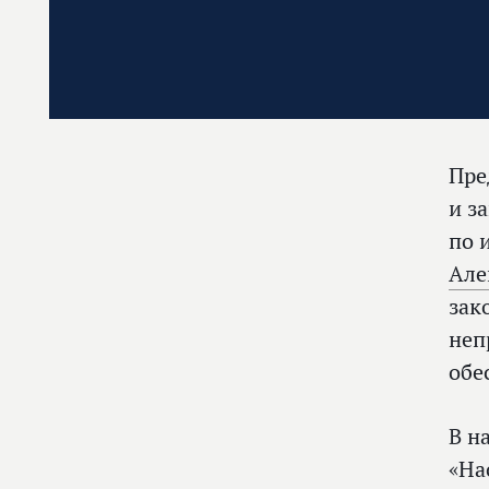
Пре
и з
по 
Але
зак
неп
обе
В н
«На