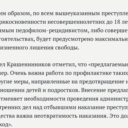
им образом, по всем вышеуказанным преступл
рикосновенности несовершеннолетних до 18 ле
имым педофилом-рецидивистом, либо соверш
тоятельствах, будет предусмотрено максимальн
изненного лишения свободы.
ел Крашенинников отметил, что «предлагаемые
мер. Очень важна работа по профилактике таких
ругие меры, направленные на предотвращение 
тношении детей и подростков. Внесение предл
отменяет необходимости проведения админист
тренних дел над отбывшими наказание преступ
ества важна неотвратимость наказания. Это д
ход».