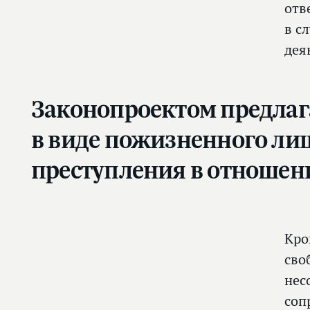
отв
в с
дея
Законопроектом предлаг
в виде пожизненного ли
преступления в отношени
Кро
сво
нес
соп