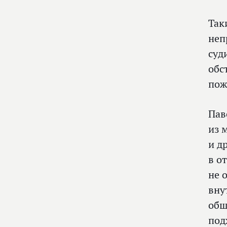
Так
неп
суд
обс
пож
Пав
из 
и д
в о
не 
вну
общ
под