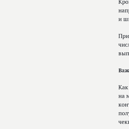
Кро
нап
и ш
При
чис
вып
Важ
Как
на 
кон
пол
чек