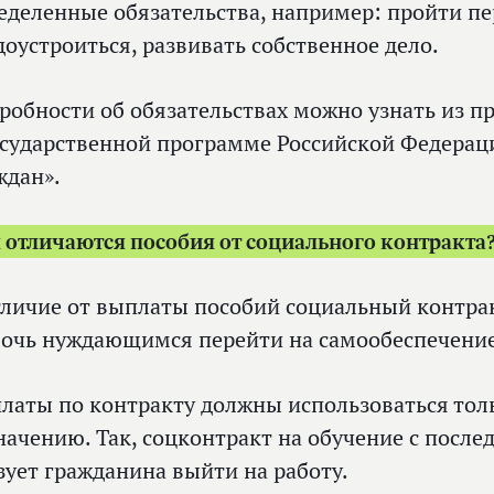
еделенные обязательства, например: пройти пе
доустроиться, развивать собственное дело.
робности об обязательствах можно узнать из 
осударственной программе Российской Федерац
ждан».
 отличаются пособия от социального контракта
тличие от выплаты пособий социальный контрак
очь нуждающимся перейти на самообеспечение
латы по контракту должны использоваться тол
начению. Так, соцконтракт на обучение с посл
зует гражданина выйти на работу.