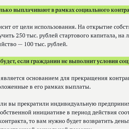
лько выплачивают в рамках социального контр
исит от цели использования. На открытие собс
учить 250 тыс. рублей стартового капитала, на
яйство — 100 тыс. рублей.
 будет, если гражданин не выполнит условия со
 является основанием для прекращения контракт
оложенные в его рамках выплаты.
сли вы прекратили индивидуальную предприни
собственной инициативе в период действия со
контракта, то вам нужно будет возвратить день