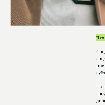
Что
Соц
соц
при
суб
По 
гос
ден