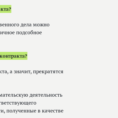
акта?
твенного дела можно
 личное подсобное
цконтракта?
а, а значит, прекратятся
мательскую деятельность
ответствующего
ги, полученные в качестве