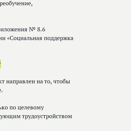
реобучение,
приложения № 8.6
ии «Социальная поддержка
?
т направлен на то, чтобы
.
ько по целевому
едующим трудоустройством