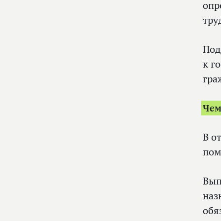
опр
тру
Под
к г
гра
Чем
В о
пом
Вып
наз
обя