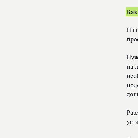
Как
На 
про
Нуж
на 
нео
под
дош
Раз
уст