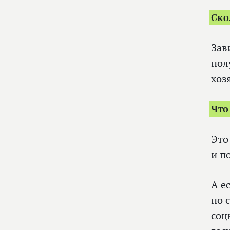
Ско
Зав
пол
хоз
Что
Это
и п
А е
по 
соц