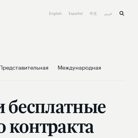
English
Español
中文
عربي
Представительная
Международная
и бесплатные
о контракта