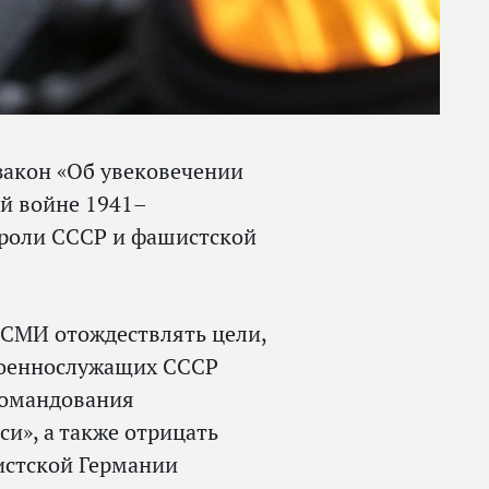
акон «Об увековечении
ой войне 1941–
 роли СССР и фашистской
 СМИ отождествлять цели,
военнослужащих СССР
командования
и», а также отрицать
истской Германии