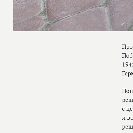
Про
Поб
194
Гер
Поп
реш
с ц
и в
реш