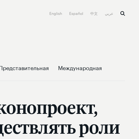
English
Español
中文
عربي
Представительная
Международная
конопроект,
ествлять роли