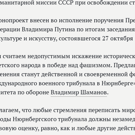
уманитарной миссии СССР при освобождении с
онопроект внесен во исполнение поручения Пр
ерации Владимира Путина по итогам заседания
культуре и искусству, состоявшегося 27 октября 
 считаем недопустимым искажение историческ
етского народа в победе над фашизмом. Предл
енения станут действенной и своевременной 
дународного военного трибунала в Нюрнберге»
итета по обороне
Владимир Шаманов
.
лагаем, что любые стремления переписать мир
оды Нюрнбергского трибунала должны незамед
вовую оценку, равно, как и любые другие дейс