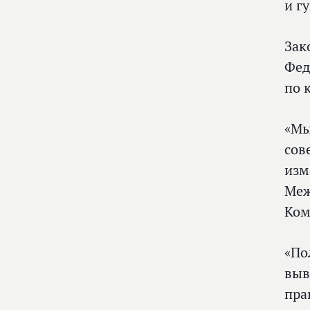
и г
Зак
Фед
по 
«Мы
сов
изм
Меж
Ком
«По
выв
пра