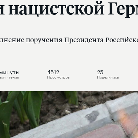
и нацистской Ге
полнение поручения Президента Российс
минуты
4512
25
емя чтения
Просмотров
Поделились