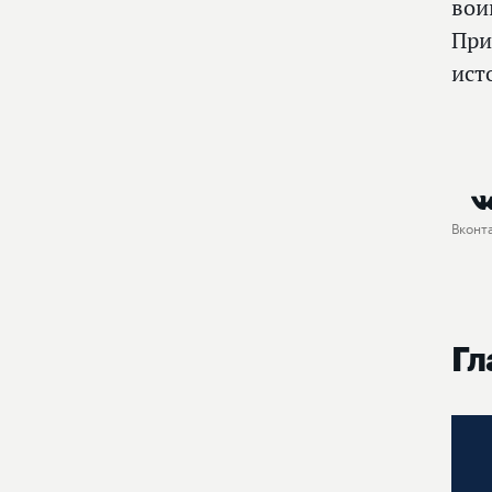
вои
При
ист
Вконт
Гл