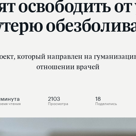
ят освободить от
 утерю обезболив
оект, который направлен на гуманизацию
отношении врачей
минута
2103
18
ремя чтения
Просмотра
Поделились