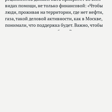
видах помощи, не только финансовой: «Чтобы
люди, проживая на территории, где нет нефти,
газа, такой деловой активности, как в Москве,
понимали, что поддержка будет. Важно, чтобы
они оставались жить у себя на Родине, могли
себя реализовать, и их жизнь была такой же
комфортной, как в Москве».
Михаил Мишустин согласился с таким
подходом. «Поддерживается любой формат для
того, чтобы нам разбираться, что нужно сделать
для бюджетной обеспеченности», — сказал он.
Обновление транспорта и развитие села
В ходе встречи фракция также вынесла
на обсуждение две темы, которые касались
обновления подвижного состава