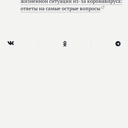
жизненной ситуации из‑за коронавируса:
ответы на самые острые вопросы
Главное
Вячеслав Володин: парламент объединился
вокруг повестки развития страны —
повестки Президента
27.07.2026, 15:45