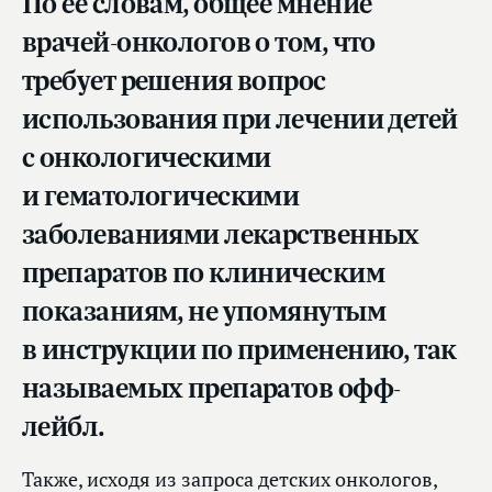
По ее словам, общее мнение
врачей-онкологов о том, что
требует решения вопрос
использования при лечении детей
с онкологическими
и гематологическими
заболеваниями лекарственных
препаратов по клиническим
показаниям, не упомянутым
в инструкции по применению, так
называемых препаратов офф-
лейбл.
Также, исходя из запроса детских онкологов,