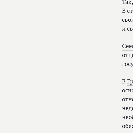
Так
В
ст
сво
и с
Сем
отц
гос
В
Г
осн
отн
нед
нео
обе