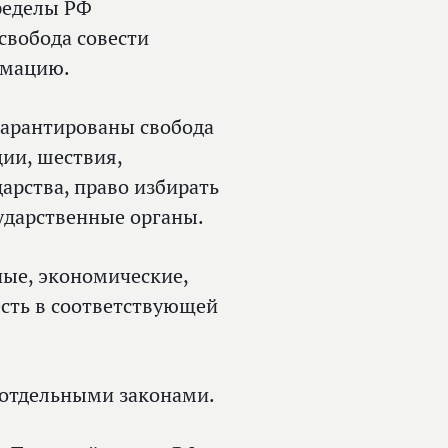
ределы РФ
свобода совести
рмацию.
гарантированы свобода
ции, шествия,
арства, право избирать
сударственные органы.
ные, экономические,
есть в соответствующей
 отдельными законами.