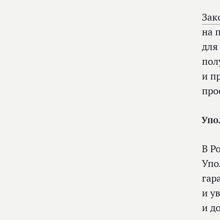
Зак
на 
для
пол
и п
про
Упо
В Р
Упо
гар
и у
и д