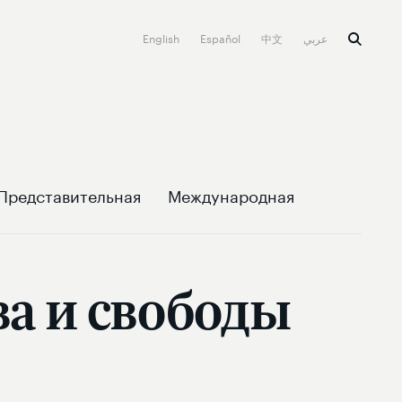
English
Español
中文
عربي
Представительная
Международная
а и свободы