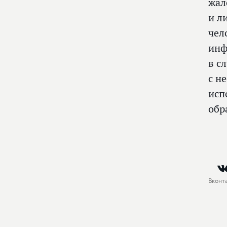
жал
и л
чел
инф
в с
с н
исп
обр
Вконт