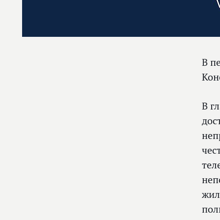
В п
Кон
В г
дос
неп
чес
тел
неп
жил
пол