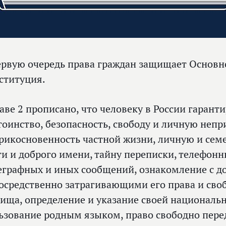
ервую очередь права граждан защищает Основн
ституция.
лаве 2 прописано, что человеку в России гарант
тоинство, безопасность, свободу и личную непр
рикосновенность частной жизни, личную и семе
ти и доброго имени, тайну переписки, телефонн
еграфных и иных сообщений, ознакомление с д
осредственно затрагивающими его права и сво
ища, определение и указание своей националь
ьзование родным языком, право свободно пере