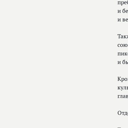
пре
и б
и в
Так
сою
пик
и б
Кро
кул
гла
Отд