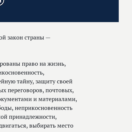
ой закон страны —
ированы право на жизнь,
икосновенность,
йную тайну, защиту своей
ых переговоров, почтовых,
окументами и материалами,
боды, неприкосновенность
ной принадлежности,
двигаться, выбирать место