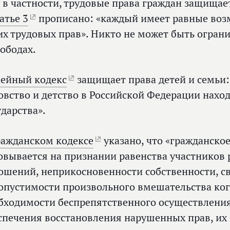
, в частности, трудовые права граждан защищае
атье 3
прописано: «каждый имеет равные воз
их трудовых прав». Никто не может быть ограни
вободах.
ейный кодекс
защищает права детей и семьи:
овство и детство в Российской Федерации нахо
ударства».
ражданском кодексе
указано, что «гражданско
овывается на признании равенства участников
ошений, неприкосновенности собственности, с
опустимости произвольного вмешательства кого
бходимости беспрепятственного осуществления
спечения восстановления нарушенных прав, их