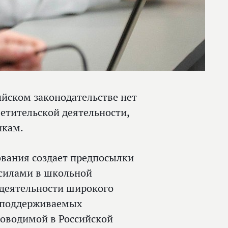
ийском законодательстве нет
етительской деятельности,
икам.
ования создает предпосылки
 силами в школьной
 деятельности широкого
е поддерживаемых
роводимой в Российской