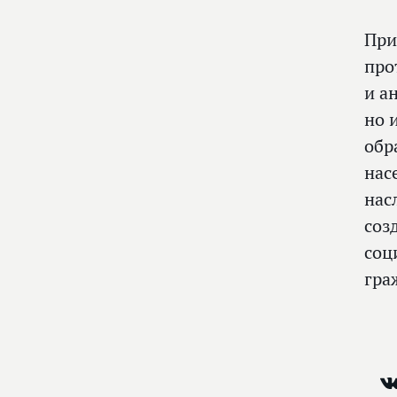
При
про
и а
но 
обр
нас
нас
соз
соц
гра