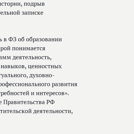
истории, подрыв
тельной записке
ь в ФЗ об образовании
орой понимается
амм деятельность,
 навыков, ценностных
туального, духовно-
профессионального развития
ребностей и интересов».
е Правительства РФ
тительской деятельности,