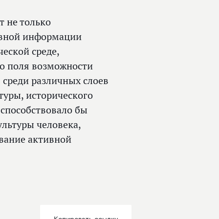
т не только
авной информации
еской среде,
го поля возможности
 среди различных слоев
туры, исторического
 способствовало бы
льтуры человека,
вание активной
Копировать ссылку