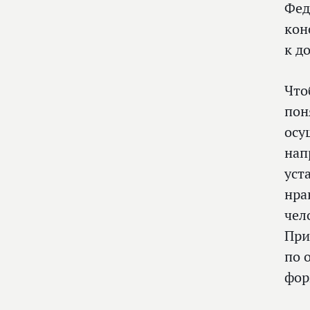
Фед
кон
к д
Что
пон
осу
нап
уст
нра
чел
При
по 
фор