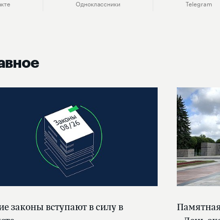
акте
Одноклассники
Telegram
авное
ие законы вступают в силу в
Памятная 