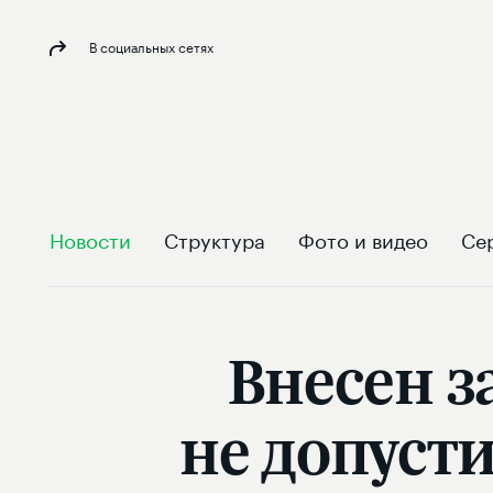
В социальных сетях
Новости
Структура
Фото и видео
Се
Внесен з
не допуст