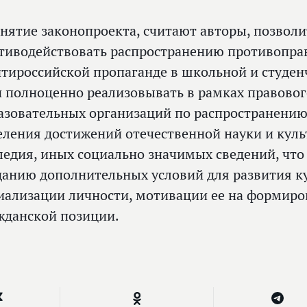
нятие законопроекта, считают авторы, позволи
тиводействовать распространению противопр
нтироссийской пропаганде в школьной и студенч
и полноценно реализовывать в рамках правово
азовательных организаций по распространению
еления достижений отечественной науки и куль
ледия, иных социально значимых сведений, что
данию дополнительных условий для развития ку
иализации личности, мотивации ее на формиро
жданской позиции.