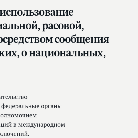
 использование
альной, расовой,
посредством сообщения
ких, о национальных,
ательство
ь федеральные органы
 полномочием
заций в международном
аключений.