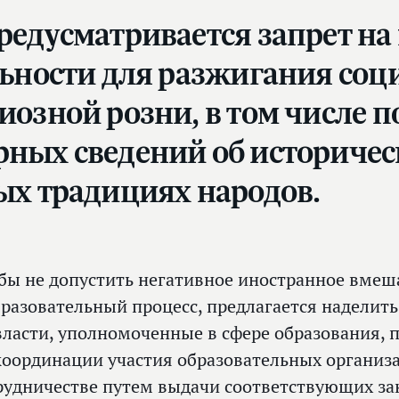
редусматривается запрет на
ьности для разжигания соци
озной розни, в том числе 
ных сведений об историчес
ых традициях народов.
бы не допустить негативное иностранное вмеш
бразовательный процесс, предлагается наделит
власти, уполномоченные в сфере образования,
координации участия образовательных органи
рудничестве путем выдачи соответствующих з