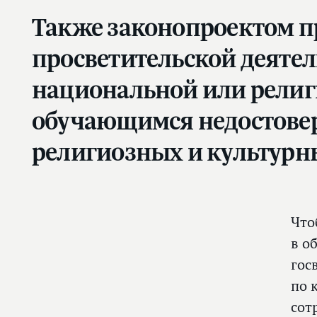
Также законопроектом п
просветительской деятел
национальной или религи
обучающимся недостовер
религиозных и культурн
Что
в о
гос
по 
сот