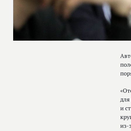
Ав
пол
пор
«От
для
и с
кру
из‑