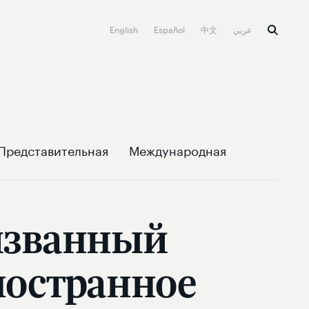
English
Español
中文
عربي
Представительная
Международная
ризванный
ностранное