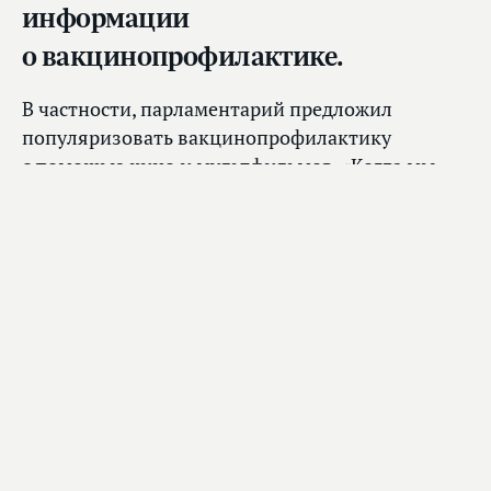
информации
о вакцинопрофилактике.
В частности, парламентарий предложил
популяризовать вакцинопрофилактику
с помощью кино и мультфильмов. «Когда мы
говорим о некой недобросовестной
информации, надо задать себе вопрос –
а достаточно ли мы дали добросовестной?
Причем простой и понятной. В специальных
журналах она есть, но их читают специалисты.
Вы видели мультики про вакцинацию? Или
в художественных фильмах у нас когда‑нибудь
вакцинация была? Это наши недостатки. Надо
делать государственный заказ», — сказал
Дмитрий Морозов.