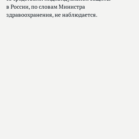
в России, по словам Министра
здравоохранения, не наблюдается.
Михаил Мурашко сказал, что над
производством вакцины в РФ
работают четыре компании,
отметив, что основная задача,
которая стоит сейчас перед
создателями вакцин, –
масштабирование производства.
«Нам нужно обязательно сейчас
минимизировать количество заболевших.
Нужно выиграть время для масштабного
производства вакцины и масштабной