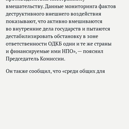
вмешательству. Данные мониторинга фактов
деструктивного внешнего воздействия
показывают, что активно вмешиваются
во внутренние дела государств и пытаются
дестабилизировать обстановку в зоне
ответственности ОДКБ одни и те же страны
и финансируемые ими НПО», — пояснил
Председатель Комиссии.
Он также сообщил, что «среди общих для
государств — членов ОДКБ тем, связанных
с иностранным вмешательством, предлагается
обсудить попытки изменить наркополитику
наших стран, стимулировать наркопотребление
и пропагандировать легализацию наркотиков,
а также внедрить заместительную терапию,
когда, по сути, одни наркотики заменяются