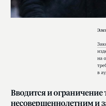
Эле
Зак
изд
на 
тре
в а
Вводится и ограничение 
несовершеннолетним и за