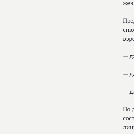
жев
Пре
сню
взр
— д
— д
— д
По 
сос
лиц