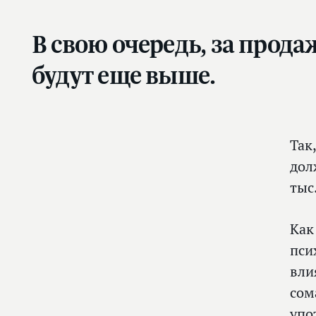
В свою очередь, за прод
будут еще выше.
Так
дол
тыс
Как
пси
вли
сом
упо