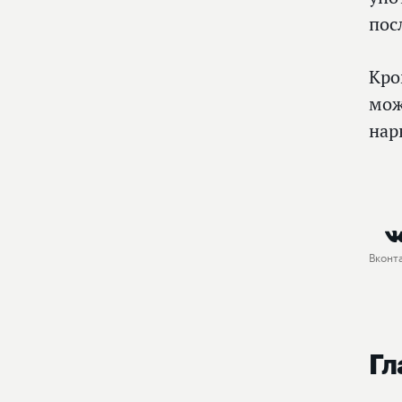
пос
Кро
мож
нар
Вконт
Гл