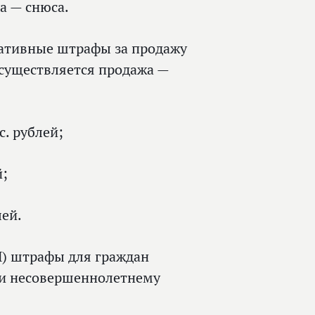
а — снюса.
ративные штрафы за продажу
осуществляется продажа —
с. рублей;
й;
лей.
П) штрафы для граждан
дажи несовершеннолетнему