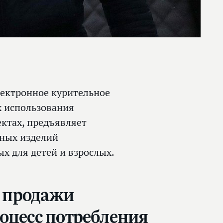
лектронное курительное
х использования
ектах, предъявляет
ьных изделий
х для детей и взрослых.
т продажи
роцесс потребления