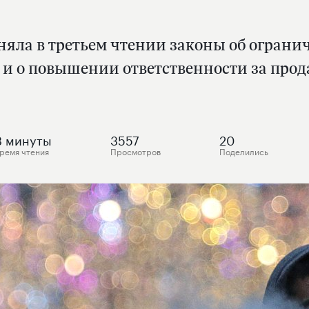
няла в третьем чтении законы об огран
в и о повышении ответственности за прод
3
минуты
3557
20
ремя чтения
Просмотров
Поделились