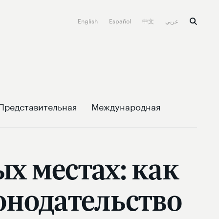
English
Español
中文
عربي
Представительная
Международная
х местах: как
онодательство