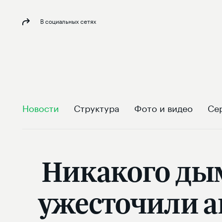
В социальных сетях
Новости
Структура
Фото и видео
Се
Никакого дым
ужесточили а