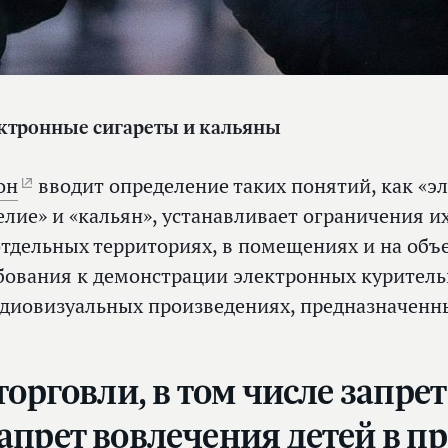
ктронные сигареты и кальяны
он
вводит определение таких понятий, как «э
елие» и «кальян», устанавливает ограничения и
отдельных территориях, в помещениях и на объ
бования к демонстрации электронных курител
удиовизуальных произведениях, предназначенны
торговли, в том числе запре
прет вовлечения детей в п