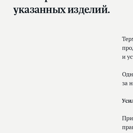
указанных изделий.
Тер
про
и у
Одн
за 
Уси
При
пра