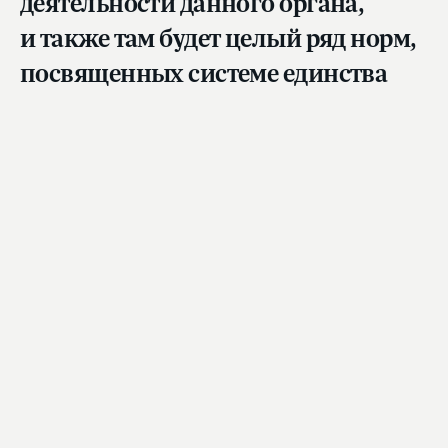
деятельности данного органа,
и также там будет целый ряд норм,
посвященных системе единства
публичной власти», — сказал
Павел Крашенинников, отметив,
что готового текста пока нет.
«Что касается федеральных территорий — пока
мы не знаем, будет это один закон или это
будут отдельные законы о разных
территориях», — продолжил Председатель
Комитета. По его словам, в ходе заседаний
рабочей группы обсуждались различные
варианты их законодательного закрепления.
«Скорее всего, будут законы об отдельных