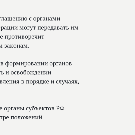
глашению с органами
ерации могут передавать им
не противоречит
м законам.
ь в формировании органов
ть и освобождении
ления в порядке и случаях,
е органы субъектов РФ
отре положений