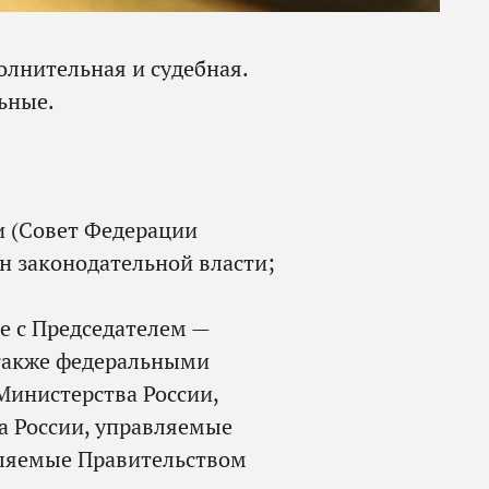
олнительная и судебная.
льные.
и (Совет Федерации
н законодательной власти;
е с Председателем —
(также федеральными
Министерства России,
а России, управляемые
ляемые Правительством