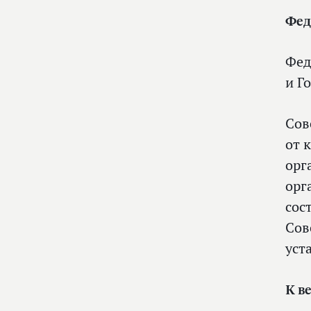
Фед
Фед
и Г
Сов
от 
орг
орг
сос
Сов
уст
К в