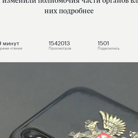
изменили полномочия части органов вла
них подробнее
9
минут
1542013
1501
ремя чтения
Просмотров
Поделились