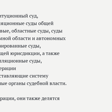
итуционный суд,
ляционные суды общей
вые, областные суды, суды
омной области и автономных
зированные суды,
щей юрисдикции, а также
лляционные суды,
дерации
оставляющие систему
ые органы судебной власти.
рации, они также делятся