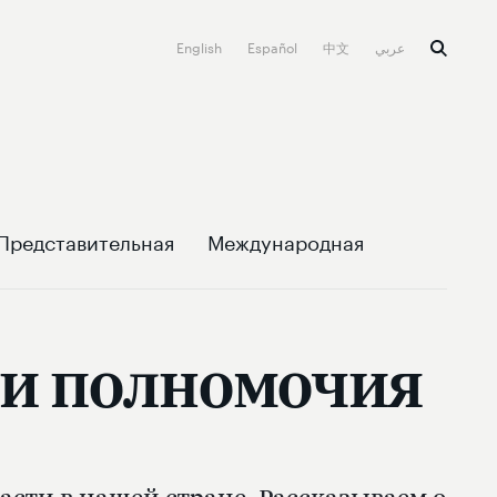
English
Español
中文
عربي
Представительная
Международная
а и полномочия