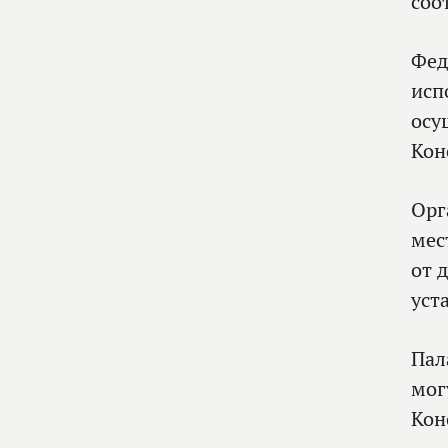
соо
Фед
исп
осу
Кон
Орг
мес
от 
уст
Пал
мог
Кон