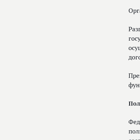
Орг
Раз
гос
осу
дог
Пре
фун
Пол
Фед
пол