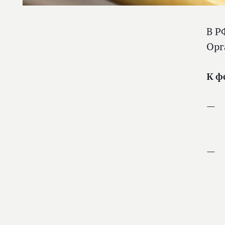
В Р
Орг
К ф