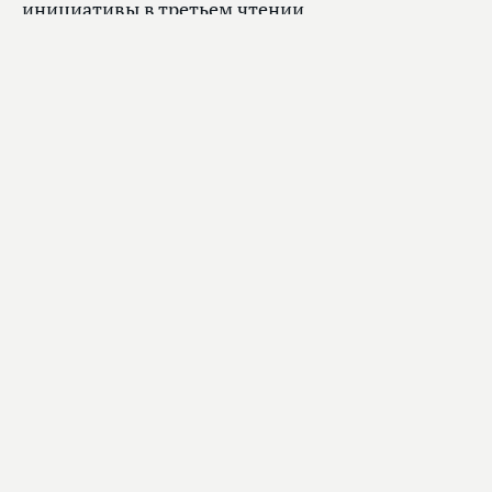
инициативы в третьем чтении.
Главное
Вячеслав Володин рассказал, какие законы
вступают в силу в августе
31.07.2026, 08:20