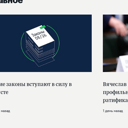
авное
ие законы вступают в силу в
Вячеслав
усте
профильн
ратифика
 назад
1 день назад