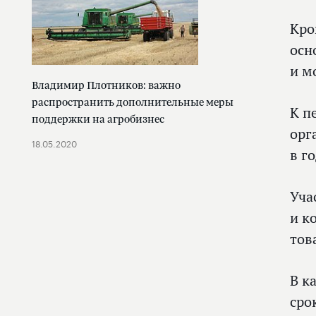
Кро
осн
и м
Владимир Плотников: важно
распространить дополнительные меры
К п
поддержки на агробизнес
орг
18.05.2020
в го
Уча
и к
тов
В к
сро