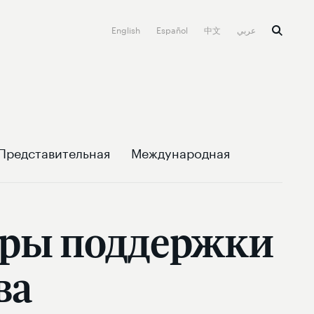
English
Español
中文
عربي
Представительная
Международная
еры поддержки
ва