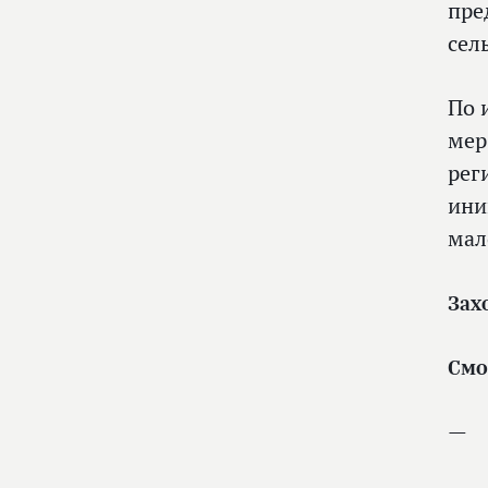
пре
сел
По 
мер
рег
ини
мал
Зах
Смо