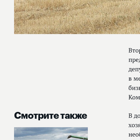
Вто
пре
деп
в м
биз
Ком
Смотрите также
В д
хоз
нео