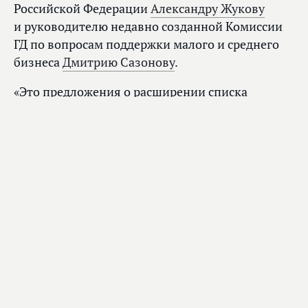
Российской Федерации
Александру Жукову
и руководителю недавно созданной Комиссии
ГД по вопросам поддержки малого и среднего
бизнеса
Дмитрию Сазонову
.
«Это предложения о расширении списка
поддерживаемых отраслей, значительным
налоговым послаблениям, отмене штрафов
и снижению процентных ставок, большей
цифровизации и возможности оказания
государственных услуг для бизнеса в удаленном
режиме и многим другим направлениям», —
пояснил парламентарий.
Сергей Неверов заверил, что рассмотрение
предложенных инициатив и их реализацию
будет держать на контроле.