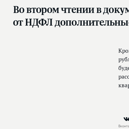
Во втором чтении в доку
от НДФЛ дополнительные
Кро
руб
буд
рас
ква
Вконт