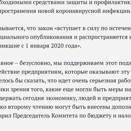
бходимыми средствами защиты и профилактики
пространения новой коронавирусной инфекции
зывается, что закон «вступает в силу по истече
циального опубликования и распространяется 
никшие с 1 января 2020 года».
авное – безусловно, мы поддерживаем этот под
ействие предприятиям, которые оказывают эту
елось бы сказать, что идет очень серьезная раб
очки зрения того, какие еще могли быть меры н
держать сегодня экономику, людей и предприят
 ко второму чтению могут быть внесены допол
орил Председатель Комитета по бюджету и нал