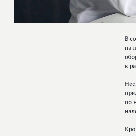
В с
на 
обо
к р
Нес
пре
по 
нал
Кро