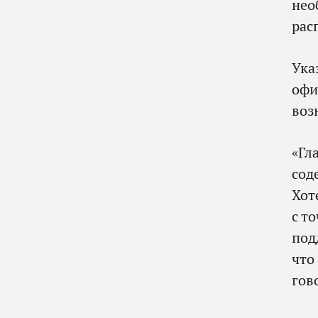
нео
рас
Ука
офи
воз
«Гл
сод
Хот
с т
под
что
гов