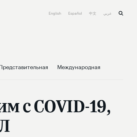
English
Español
中文
عربي
Представительная
Международная
м с СОVID-19,
ФЛ