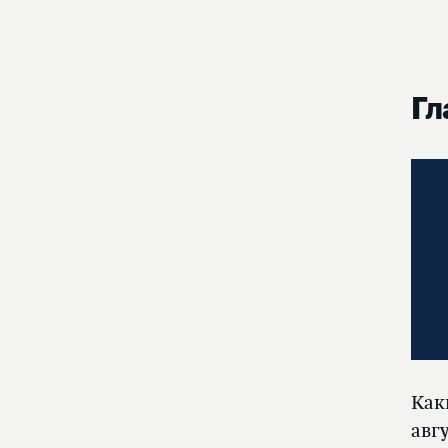
Гл
Как
авг