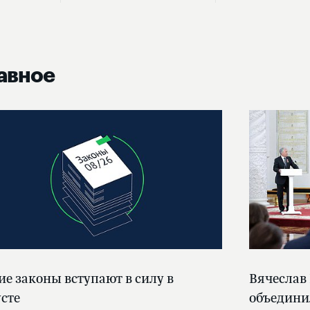
авное
ие законы вступают в силу в
Вячеслав
усте
объедини