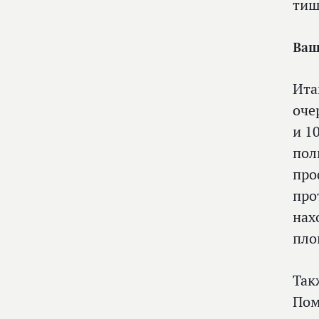
тиш
Ваш
Ита
оче
и 1
пол
про
про
нах
пло
Так
Пом