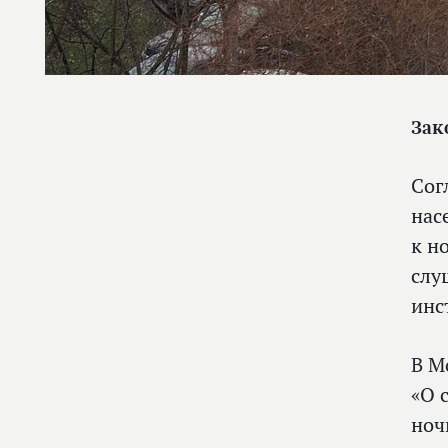
Зак
Сог
нас
к н
слу
инс
В М
«О 
ноч