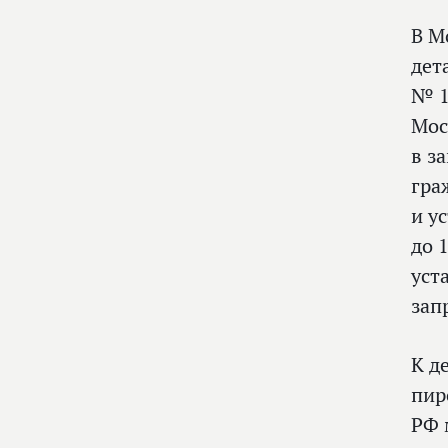
В М
дет
№ 1
Мос
в з
гра
и у
до 
уст
зап
К д
пир
РФ 