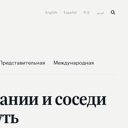
English
Español
中文
عربي
Представительная
Международная
ании и соседи
уть