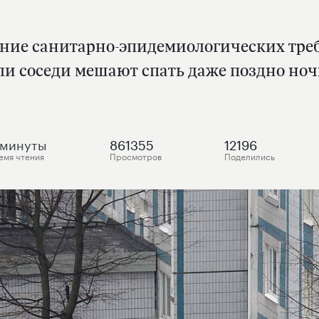
е санитарно-эпидемиологических требо
если соседи мешают спать даже поздно но
минуты
861355
12196
емя чтения
Просмотров
Поделились