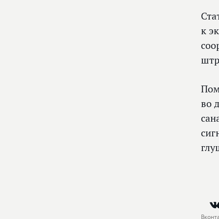
Ста
к э
соо
штр
Пом
во 
сан
сиг
глу
Вконт