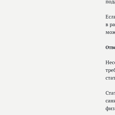
под
Есл
в р
мож
Отв
Нес
тре
ста
Ста
сан
физ