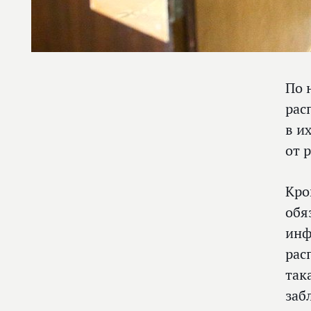
По 
рас
в и
от 
Кро
обя
инф
рас
так
заб