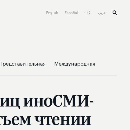
English
Español
中文
عربي
Представительная
Международная
лиц иноСМИ-
тьем чтении