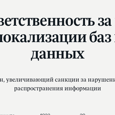
ветственность з
 локализации баз
данных
он, увеличивающий санкции за нарушени
распространения информации
минута
4923
29