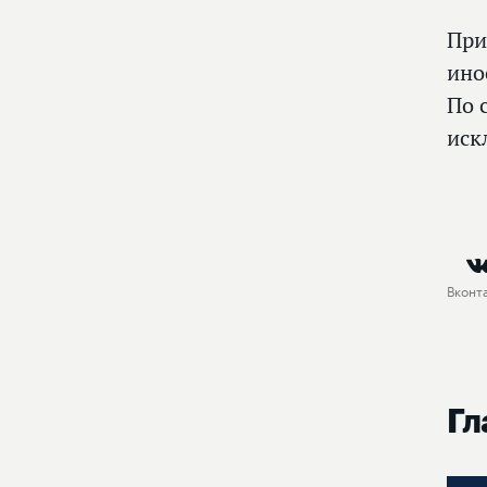
При
ино
По 
иск
Вконт
Гл