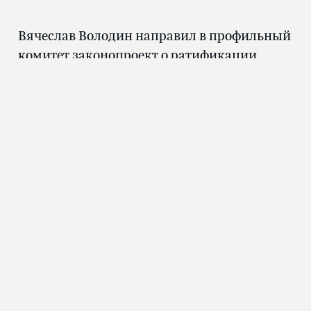
Вячеслав Володин направил в профильный
комитет законопроект о ратификации
соглашения с Беларусью
2 дня назад
Вячеслав Володин рассказал, какие законы
вступают в силу в августе
31.07.2026, 08:20
ГОСУДАРСТВЕННАЯ
ДУМА