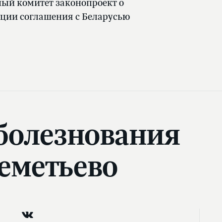
ый комитет законопроект о
ции соглашения с Беларусью
оболезнования
реметьево