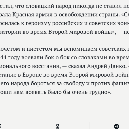
етил, что словацкий народ никогда не ставил п
рала Красная армия в освобождении страны. «С
осилась к героизму российских и советских во
ритории во время Второй мировой войны», — п
почетом и пиететом мы вспоминаем советских 
944 году воевали бок о бок со словаками во вр
ионального восстания, —
сказал Андрей Данко.
стание в Европе во время Второй мировой войн
его народа бороться за свободу и против фаши
ощи нам воевать было бы очень трудно».