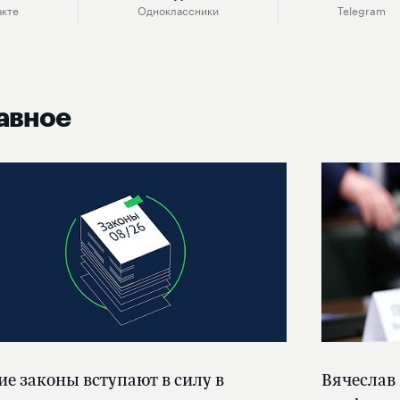
акте
Одноклассники
Telegram
авное
ие законы вступают в силу в
Вячеслав