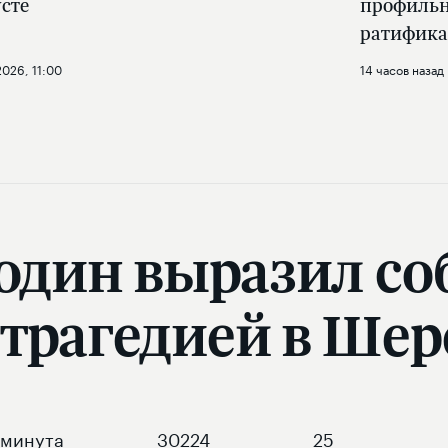
усте
профильн
ратифика
2026, 11:00
14 часов назад
один выразил с
с трагедией в Ше
минута
30224
25