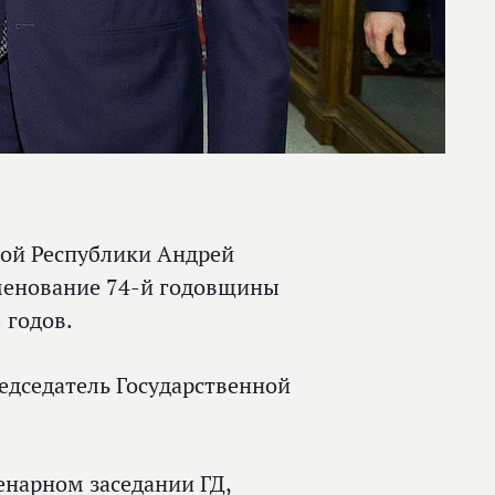
кой Республики Андрей
аменование 74-й годовщины
 годов.
едседатель Государственной
енарном заседании ГД,