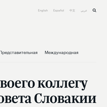
English
Español
中文
عربي
Представительная
Международная
воего коллегу
овета Словакии