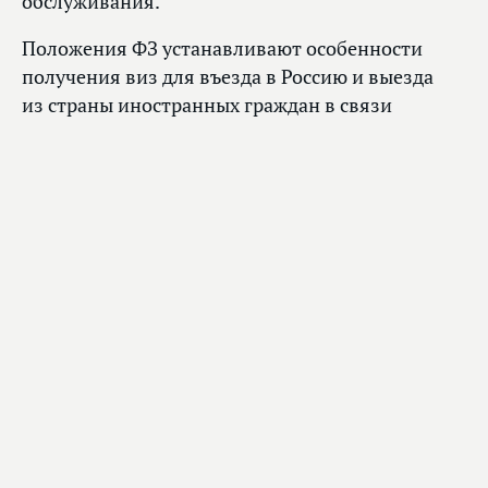
обслуживания.
Положения ФЗ устанавливают особенности
получения виз для въезда в Россию и выезда
из страны иностранных граждан в связи
с осуществлением мероприятий UEFA Евро
2020, включая положения о волонтерах,
которые смогут не получать разрешение
на работу в России. Также устанавливаются
особенности ускоренного и упрощенного
порядка привлечения на работу лиц UEFA
Российским футбольным союзом, локальной
организационной структурой.