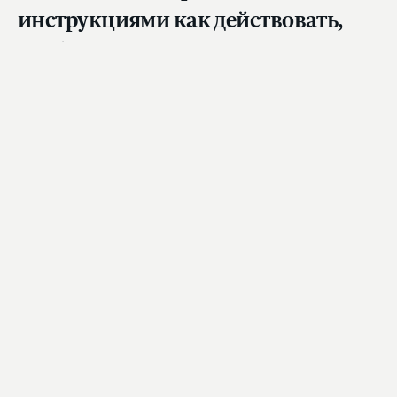
инструкциями как действовать,
чтобы воспользоваться ими мог
любой человек, даже не имеющий
специальных медицинских
знаний», — добавил Председатель
ГД.
Также в ходе обсуждения Вячеслав Володин
предложил пригласить на рассмотрение
законопроекта во втором чтении
представителей Министерства
здравоохранения РФ и медицинского
сообщества.
Что предложено в законопроекте?