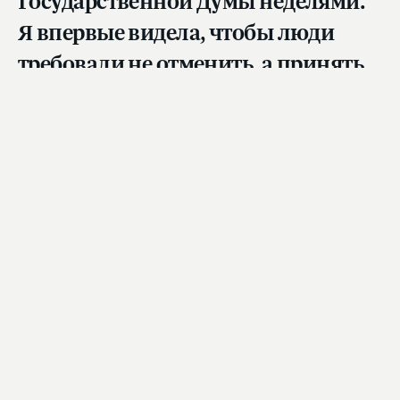
Государственной Думы неделями.
Я впервые видела, чтобы люди
требовали не отменить, а принять
закон. Они были вовлечены
в работу над законопроектом», —
сказала Ольга Тимофеева.
Она поблагодарила всех, кто работал над этим
законом и отметила, что удалось «создать
с нуля новую сферу регулирования – сферу
обращения с животными».
Как защитят животных и людей
Закон защищает животных от жестокого
обращения, а также обеспечивает безопасность
граждан при взаимодействии с животными.