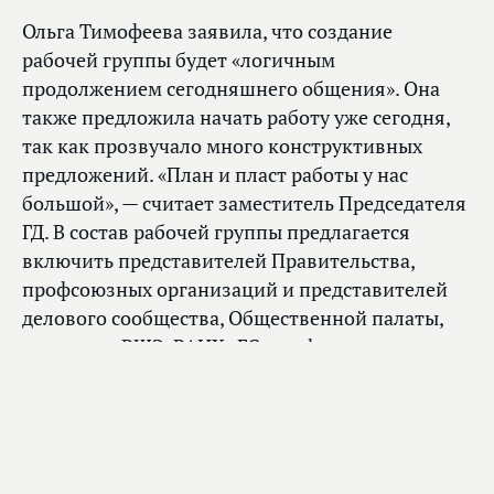
Ольга Тимофеева заявила, что создание
рабочей группы будет «логичным
продолжением сегодняшнего общения». Она
также предложила начать работу уже сегодня,
так как прозвучало много конструктивных
предложений. «План и пласт работы у нас
большой», — считает заместитель Председателя
ГД. В состав рабочей группы предлагается
включить представителей Правительства,
профсоюзных организаций и представителей
делового сообщества, Общественной палаты,
экспертов ВШЭ, РАНХиГС, профильных
комитетов, фракций ГД, представителя Совета
Федерации, Счетной палаты. «Первое заседание
рабочей группы [предлагаем] провести
в период с 30 августа по 2 сентября», — сказала
депутат.