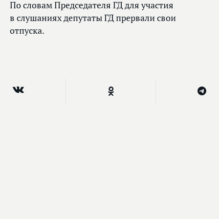
По словам Председателя ГД для участия
в слушаниях депутаты ГД прервали свои
отпуска.
Главное
Вячеслав Володин: парламент объединился
вокруг повестки развития страны —
повестки Президента