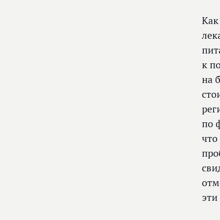
Как
лек
пит
к п
на 
сто
рег
по 
что
про
сви
отм
эти