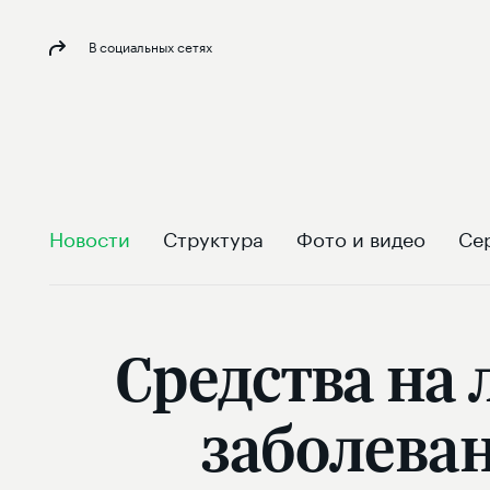
В социальных сетях
Новости
Структура
Фото и видео
Се
Средства на 
заболева