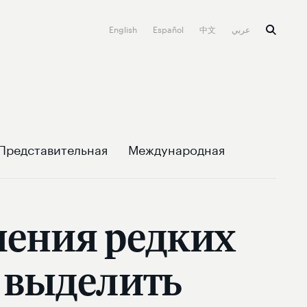
English
Español
中文
عربي
Представительная
Международная
ечения редких
 выделить