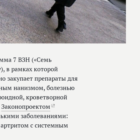
амма 7 ВЗН («Семь
), в рамках которой
о закупает препараты для
рным нанизмом, болезнью
оидной, кроветворной
.
Законопроектом
лькими заболеваниями:
артритом с системным