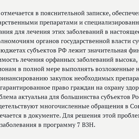
 отмечается в пояснительной записке, обеспеч
арственными препаратами и специализирован
ания для лечения этих заболеваний в настояще
олномочиям органов государственной власти суб
бюджетах субъектов РФ лежит значительная фин
имость лечения орфанных заболеваний высока, 
ионам в полной мере выполнять возложенные н
финансированию закупок необходимых препарат
 гарантированное право граждан на охрану здор
блема актуальна для большинства субъектов Ро
детельствуют многочисленные обращения в Со
ечается в документе. Для решения этой пробл
 заболевания в программу 7 ВЗН.