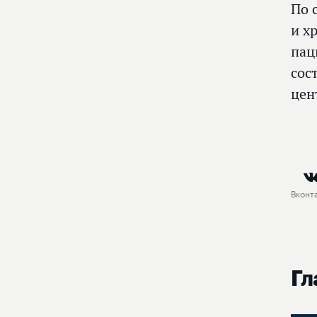
По 
и х
пац
сос
цен
Вконт
Гл