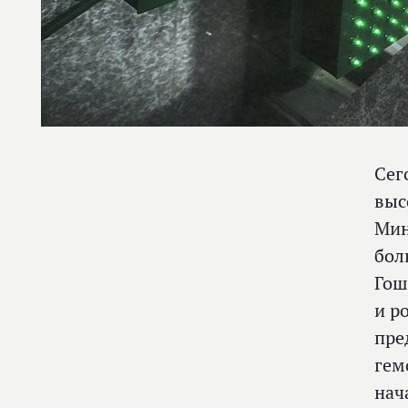
Сег
выс
Мин
бол
Гош
и р
пре
гем
нач