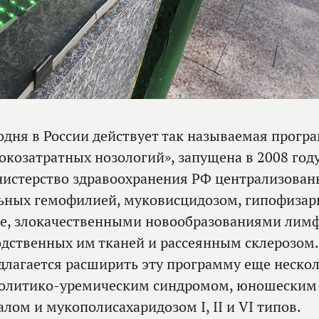
одня в России действует так называемая прогр
окозатратных нозологий», запущена в 2008 году
истерство здравоохранения РФ централизованн
ьных гемофилией, муковисцидозом, гипофиза
е, злокачественными новообразованиями лимф
одственных им тканей и рассеянным склерозом
длагается расширить эту программу еще неско
олитико-уремическим синдромом, юношеским 
алом и мукополисахаридозом I, II и VI типов.