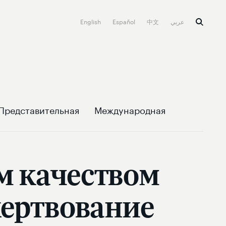
English
Español
中文
عربي
Представительная
Международная
м качеством
жертвование