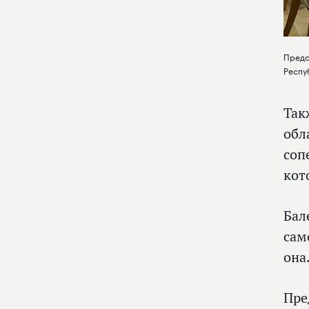
Предс
Респу
Так
обл
соп
кот
Бал
сам
она
Пре