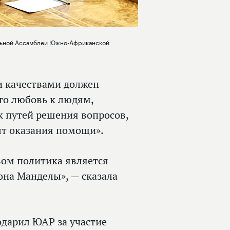
альной Ассамблеи Южно-Африканской
и качествами должен
это любовь к людям,
к путей решения вопросов,
ыт оказания помощи».
вом политика является
она Манделы», — сказала
одарил ЮАР за участие