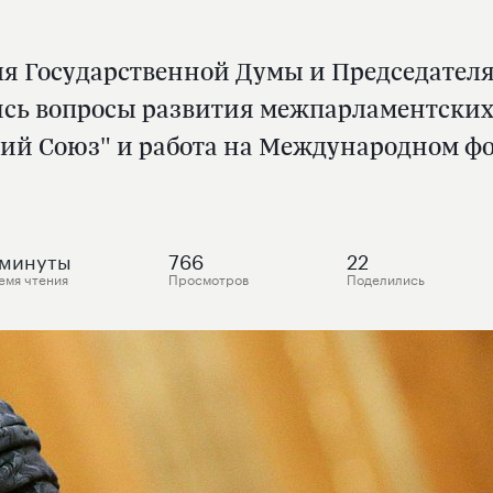
еля Государственной Думы и Председате
ь вопросы развития межпарламентских 
ий Союз" и работа на Международном ф
минуты
766
22
емя чтения
Просмотров
Поделились