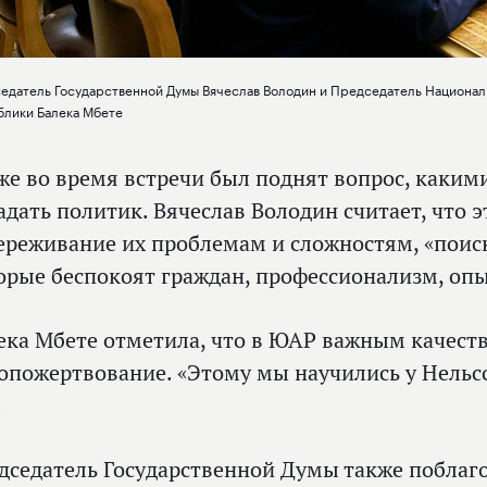
едатель Государственной Думы Вячеслав Володин и Председатель Национ
блики Балека Мбете
же во время встречи был поднят вопрос, каким
адать политик. Вячеслав Володин считает, что 
ереживание их проблемам и сложностям, «поис
орые беспокоят граждан, профессионализм, оп
ека Мбете отметила, что в ЮАР важным качест
опожертвование. «Этому мы научились у Нельс
.
дседатель Государственной Думы также поблаг