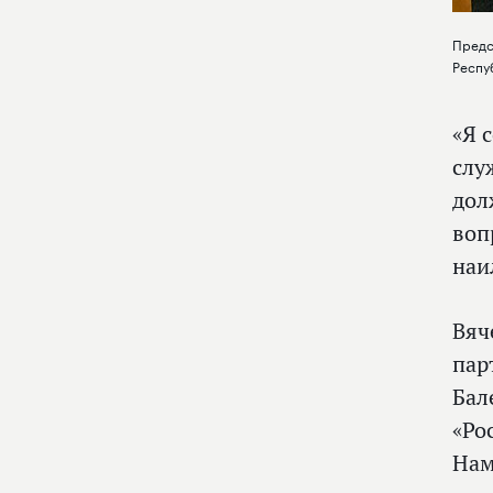
Предс
Респу
«Я 
слу
дол
воп
наи
Вяч
пар
Бал
«Ро
Нам