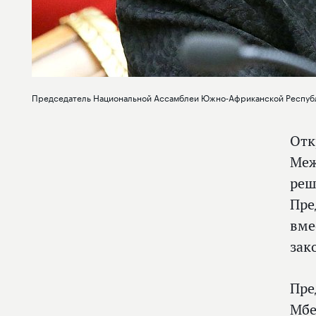
Председатель Национальной Ассамблеи Южно-Африканской Республ
Отк
Меж
реш
Пре
вме
зак
Пре
Мбе