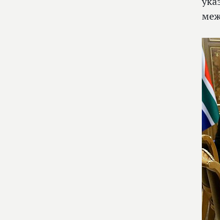
ука
меж