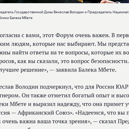
едатель Государственной Думы Вячеслав Володин и Председатель Национ
блики Балека Мбете
согласна с вами, этот Форум очень важен. В пер
жим людям, которые нас выбирают. Мы предста
жны найти ответы на те вопросы, которые их во
росов, как вы сказали, это вопрос безопасност
лучшее решение», — заявила Балека Мбете.
еслав Володин подчеркнул, что для России ЮА
тнером. Он также отметил богатый опыт и выс
еки Мбете и выразил надежду, что она примет 
ссия — Африканский Союз». «Надеемся, что вы п
 очень важна ваша точка зрения», — сказал Пре