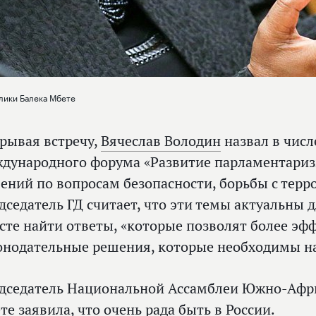
ики Балека Мбете
рывая встречу,
Вячеслав Володин
назвал в числ
дународного форума «Развитие парламентариз
ений по вопросам безопасности, борьбы с терр
дседатель ГД считает, что эти темы актуальны д
сте найти ответы, «которые позволят более э
онодательные решения, которые необходимы н
дседатель Национальной Ассамблеи Южно-Афри
те заявила, что очень рада быть в России.