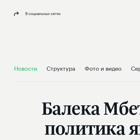
В социальных сетях
Новости
Структура
Фото и видео
Се
Балека Мбе
политика я