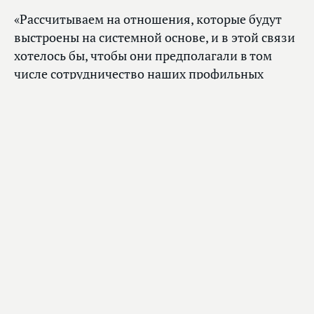
«Рассчитываем на отношения, которые будут
выстроены на системной основе, и в этой связи
хотелось бы, чтобы они предполагали в том
числе сотрудничество наших профильных
комитетов. Это может принести конкретные
результаты», — подчеркнул Председатель ГД.
1
из 9
Встр
Пред
Госу
Думы
Воло
с Пр
Пала
сена
Гене
конг
Мекс
Эрн