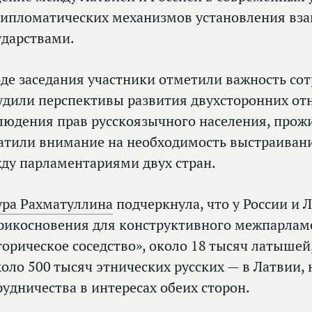
дипломатических механизмов установления в
ударствами.
оде заседания участники отметили важность сот
удили перспективы развития двухсторонних о
людения прав русскоязычного населения, прожи
атили внимание на необходимость выстраивани
ду парламентариями двух стран.
ура Рахматуллина
подчеркнула, что у России и 
рикосновения для конструктивного межпарлам
торическое соседство», около 18 тысяч латыше
коло 500 тысяч этнических русских — в Латвии,
рудничества в интересах обеих сторон.