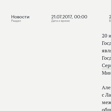
Новости
21.07.2017, 00:00
Раздел
Дата и время
В
20 
Гос
явл
Гос
Сер
Мин
Але
с Л
меж
общ