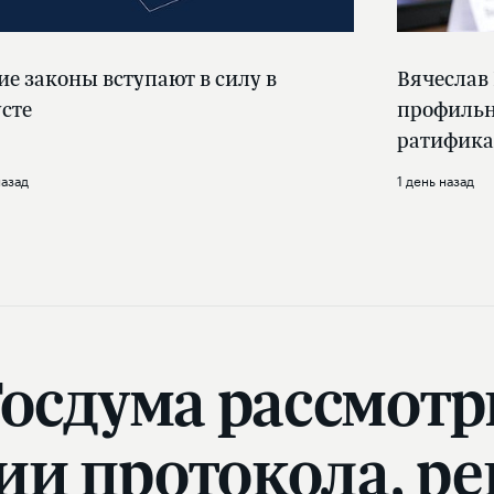
ие законы вступают в силу в
Вячеслав
усте
профильн
ратифика
назад
1 день назад
Госдума рассмотр
ии протокола, р