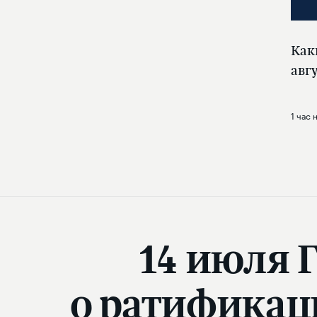
Как
авг
1 час 
14 июля 
о ратификац