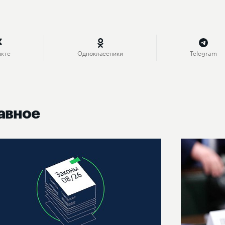
акте
Одноклассники
Telegram
авное