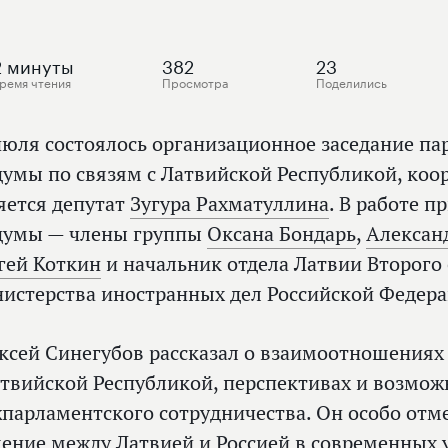
2
минуты
382
23
ремя чтения
Просмотра
Поделились
июля состоялось организационное заседание п
думы по связям с Латвийской Республикой, ко
яется депутат
Зугура Рахматуллина
. В работе п
думы — члены группы
Оксана Бондарь
,
Алексан
гей Коткин
и начальник отдела Латвии Второго
истерства иностранных дел Российской Федера
ксей Синегубов рассказал о взаимоотношениях
атвийской Республикой, перспективах и возмо
парламентского сотрудничества. Он особо отм
ение между Латвией и Россией в современных 