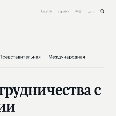
English
Español
中文
عربي
Представительная
Международная
трудничества с
ии