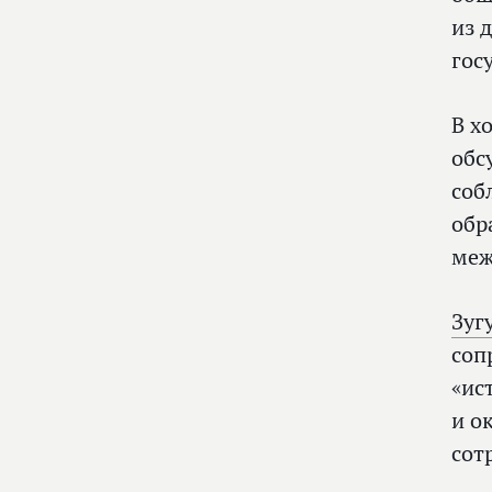
из 
гос
В х
обс
соб
обр
меж
Зуг
соп
«ис
и о
сот