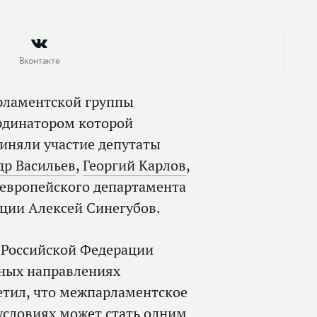
Вконтакте
арламентской группы
ординатором которой
риняли участие депутаты
др Васильев
,
Георгий Карлов
,
 европейского департамента
ции Алексей Синегубов.
 Российской Федерации
жных направлениях
етил, что межпарламентское
условиях может стать одним