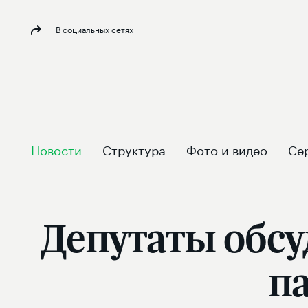
В социальных сетях
Новости
Структура
Фото и видео
Се
Депутаты обсу
п