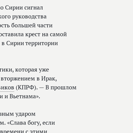
по Сирии сигнал
кого руководства
ость большей части
ставила крест на самой
 в Сирии территории
ики, которая уже
 вторжением в Ирак,
виков
(КПРФ). — В прошлом
и и Вьетнама».
езным ударом
. «Слава богу, если
 времени с этими