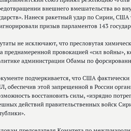
редотвращении внешнего вмешательства во вну
ударств». Нанеся ракетный удар по Сирии, США
игнорировали призыв парламентов 143 государ
утаты не исключают, что пресловутая химичес
а преднамеренной провокацией «сил войны», к
олитике администрации Обамы по форсированн
окументе подчеркивается, что США фактически 
Л, обеспечив этой запрещенной в России орга
озможность восстановить силы, «изрядно потре
ешных действий правительственных войск Сир
публики».
словам председателя Комитета по международ