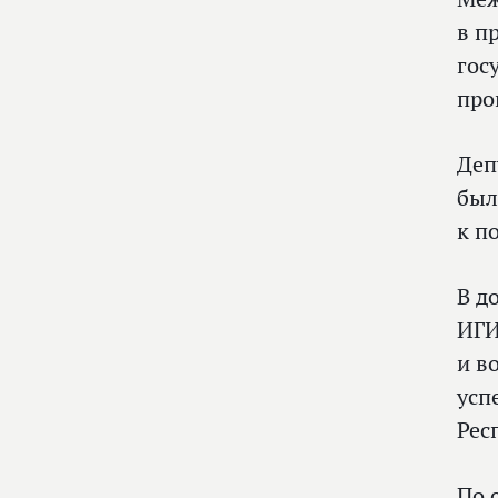
в п
гос
про
Деп
был
к п
В д
ИГИ
и в
усп
Рес
По 