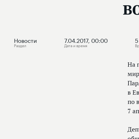
в
Новости
7.04.2017, 00:00
5
Раздел
Дата и время
В
На 
мир
Пар
в Е
по 
7 а
Деп
общ