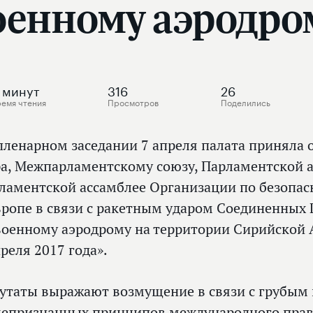
оенному аэродро
минут
316
26
ремя чтения
Просмотров
Поделились
пленарном заседании 7 апреля палата приняла
а, Межпарламентскому союзу, Парламентской а
ламентской ассамблее Организации по безопас
вропе в связи с ракетным ударом Соединенных
военному аэродрому на территории Сирийской 
преля 2017 года».
утаты выражают возмущение в связи с грубы
епризнанных принципов международного прав