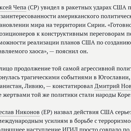
ксей Чепа
(СР) увидел в ракетных ударах США 
езаинтересованности американского политичес
тановлении мира на территории Сирии. «Готовн
озиционеров к конструктивным переговорам по
можности реализации планов США по созданию
авляемого хаоса», — пояснил он.
лицо продолжение той самой агрессивной полит
рнулась трагическими событиями в Югославии,
анистан, Ливию, — констатировал
Дмитрий Но
е жертвами той же политики стали народы Коре
еслав Никонов
(ЕР) назвал действия США серь
международным усилиям в борьбе с терроризмом
одняшнее наступление ИГИЛ просто совпало по