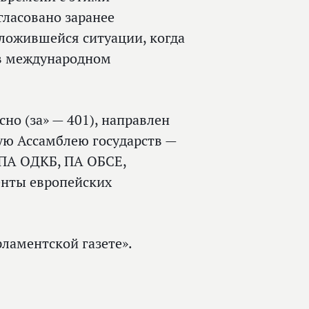
гласовано заранее
сложившейся ситуации, когда
 в международном
но (за» — 401), направлен
ю Ассамблею государств —
 ПА ОДКБ, ПА ОБСЕ,
енты европейских
ламентской газете».