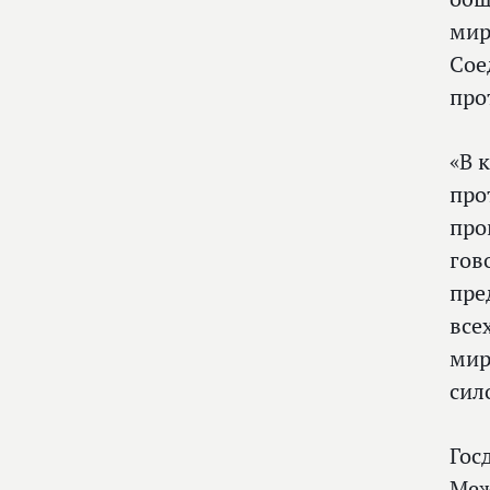
мир
Сое
про
«В 
про
про
гов
пре
все
мир
сил
Гос
Меж