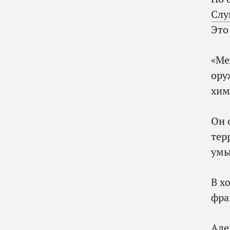
Слу
Это
«Ме
ору
хим
Он 
тер
умы
В х
фра
Але