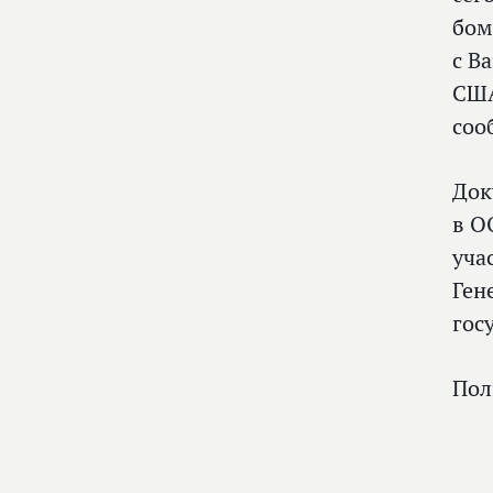
бом
с В
США
соо
Док
в О
уча
Ген
гос
Пол