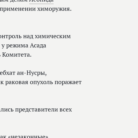
 применении химоружия.
онтроль над химическим
 у режима Асада
 Комитета.
ебхат ан-Нусры,
ак раковая опухоль поражает
лись представители всех
ак «незаконные»