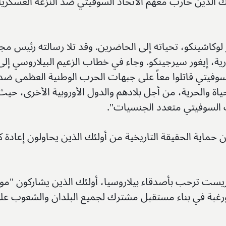
ك الذين حارب معهم الاتحاد السوفيتي ضد النزعة العسكرية
 لوكاشينكو، تحياته إلى الحاضرين. وقد تلا رسالته رئيس م
ية، إيغور سيرجينكو. وجاء في خطاب الزعيم البيلاروسي إلى
سوفيتي قاتلوا معاً على جبهات الحرب الوطنية العظمى ضد
ياة والحرية، من أجل بلادهم والدول الأوروبية الأخرى، حيث
السوفيتي متعدد الجنسيات".
ماية الحقيقة التاريخية من أولئك الذين يحاولون إعادة كت
ريست ترحب بأصدقاء بيلاروسيا، أولئك الذين يشاركون "موق
ورغبة في بناء مستقبل مشترك لجميع البلدان والشعوب عل