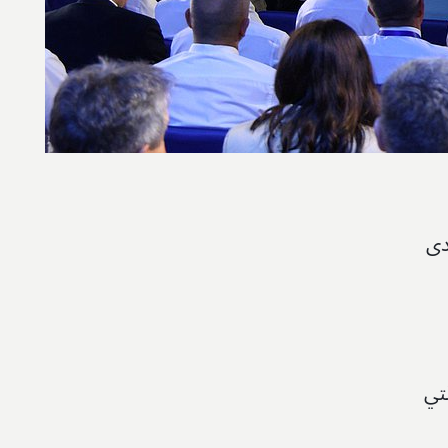
دى
تي