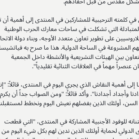
 بشكل مقدس من قبل أحفادهم.
 في كلمته الترحيبية للمشاركين في المنتدى إلى أهمية أن ت
 المتبادلة التي تشكلت في ساحات معارك الحرب الوطنية
اروسيين على تطوير تعاون متعدد الأوجه، وبناء دولة الاتحا
 المشروعة في الساحة الدولية. هذا ما صرح به فياتشيس
لتعاون بين الهيئات التشريعية والأنشطة داخل الجمعية
ن عنصراً مهماً في العلاقات الثنائية تقليدياً".
ى أهمية النقاش الذي يجري اليوم في المنتدى، قائلاً: "إنن
ا وأجداد أجدادنا". وأكد قائلاً: "ومن الصواب جداً أن يكرم
بار السن، أولئك الذين بفضلهم نعيش اليوم ونخطط لمستقبلنا
نه للوفود الأجنبية المشاركة في المنتدى، "التي قطعت
الدولي لحماية أولئك الذين ندين لهم بكل شيء اليوم من