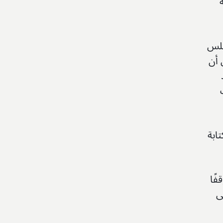
جلس
 أن
ابة
فًا
ى