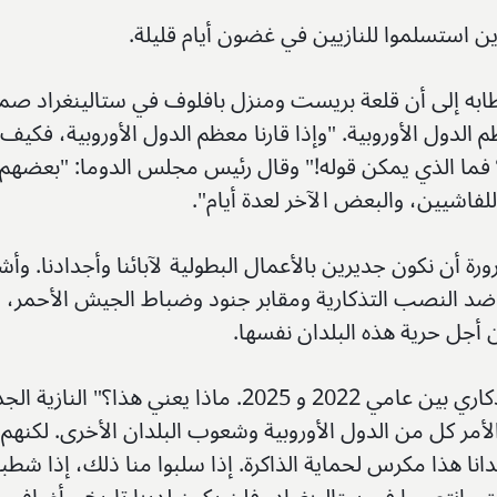
لذين استسلموا للنازيين في غضون أيام قليلة.
به إلى أن قلعة بريست ومنزل بافلوف في ستالينغراد صمد
 الدول الأوروبية. "وإذا قارنا معظم الدول الأوروبية، فكيف
فما الذي يمكن قوله!" وقال رئيس مجلس الدوما: "بعضهم
اشيين، والبعض الآخر لعدة أيام".
أن نكون جديرين بالأعمال البطولية لآبائنا وأجدادنا. وأشا
ب ضد النصب التذكارية ومقابر جنود وضباط الجيش الأحمر،
 أجل حرية هذه البلدان نفسها.
"تم تدمير أكثر من ثلاثمائة نصب تذكاري بين عامي 2022 و 2025. ماذا يعني هذا؟" النا
لأمر كل من الدول الأوروبية وشعوب البلدان الأخرى. لكنهم
ا هذا مكرس لحماية الذاكرة. إذا سلبوا منا ذلك، إذا شطبو