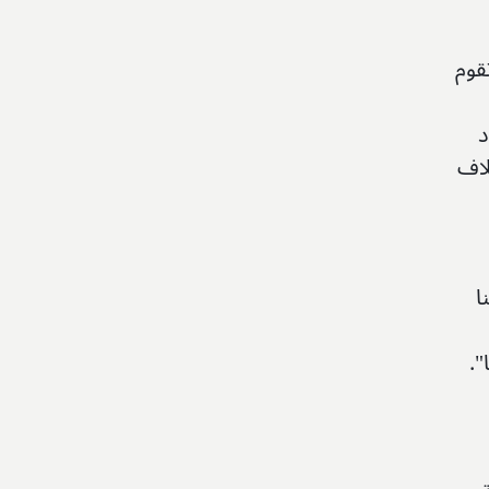
قوم
د
لاف
ا
".