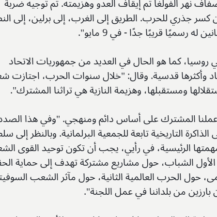
فاف نهر الفولغا تم إيقاف العدو وهزيمته. تم توجيه ضربة
ن كسر جذري للحرب. الطريق إلى الغرب، إلى برلين، إلى الن
رسميًا قريبًا جدًا - في 9 مايو".
ي روسيا، كما هو الحال في العديد من جمهوريات الاتحاد
ياد وأكثرها قدسية. وقال: "خلال سنوات الحرب، اجتازت شعو
الها ومستقبلها، وهزيمة النازية هي تراثنا المشترك".
م عملنا المشترك على أساس دائم ومنهجي. "وفي هذا الصدد
الذاكرة التاريخية تابعة للجمعية البرلمانية. وبالنظر إلى سل
 مهمتها الرئيسية، في رأيي، يجب أن تكون توحيد القوى الشع
 الأول الشباب، حول مشاريع مشتركة تهدف إلى حماية الحق
ى، حول الحرب العالمية الثانية، حول مآثر الشعب السوفيت
ارزين من بلداننا في عمل اللجنة".