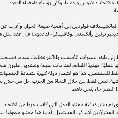
نية لاتحاد بيلاروس وروسيا. وكان رؤساء وأعضاء الوفود
ة.
 فياتشيسلاف فولودين إلى أهمية صيغة الحوار
.
وأعرب عن
ديمير بوتين وألكسندر لوكاشينكو
-
لدعمهما قرار عقد مثل ه
قط إلى تلك السنوات الأصعب والأكثر فظاعة، عندما أصبحت
لها عمليًا، تهديدًا للعالم. لقد مات سبعة وعشرون مليون 
ط للمستقبل. هذا هو انتصار دولة كبيرة متعددة الجنسيات
اشية. ليس فقط من خلال النجاة من الحرب، بل من خلال ب
 النصر جاء بثمن باهظ".
 لم يشارك فيه ممثلو الدول التي كانت جزءا من الاتحاد
المشاركين أكبر في المستقبل. لدينا هنا ممثلو منغوليا الذ