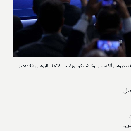
لاروس ألكسندر لوكاشينكو، ورئيس الاتحاد الروسي فلاديمير
قبل
وس،