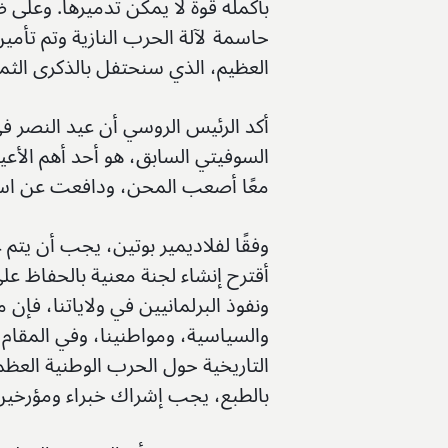
بأكمله قوة لا يمكن تدميرها. وعلى ض
حاسمة لآلة الحرب النازية وتم تأمي
العظيم، الذي سنحتفل بالذكرى الثمانين له 
أكد الرئيس الروسي أن عيد النصر ف
السوفيتي السابق، هو أحد أهم الأع
معًا أصعب المحن، ودافعت عن استقل
وفقًا لفلاديمير بوتين، يجب أن يت
أقترح إنشاء لجنة معنية بالحفاظ على 
ونفوذ البرلمانيين في ولاياتنا، فإن
والسياسية، ومواطنينا، وفي المقام
التاريخية حول الحرب الوطنية العظم
بالطبع، يجب إشراك خبراء ومؤرخين ب