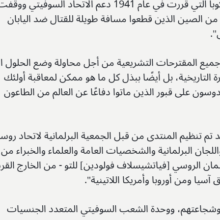
تذكرنا مساهمتهم. تحدثنا عن دعم كوبا التي قررت في عام 1941 دعم الاتحاد السوفيتي ووقف
نا من الصين الذين قطعوا مسافة طويلة للقتال ضد اليابان
جميع المقترحات التشريعية من أجل محاولة وضع الحلول ا
التاريخية، بل أيضًا ببذل كل ما هو ممكن لمعاقبة أولئك
وسون على قبور الذين ماتوا دفاعًا عن العالم من الطاعون
 تم تنظيم المنتدى من قبل الجمعية البرلمانية لاتحاد روسي
للجان البرلمانية والشخصيات العامة والعلماء والخبراء من
س البرلمان الروسي [فياتشيسلاف فولودين] للتو - من الخارج الق
يا ومن أوروبا وأمريكا اللاتينية".
شجاعتهم، ووحدة الشعب السوفيتي المتعدد الجنسيات