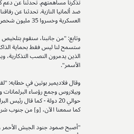
ضد ألمانيا النازية. تحدثنا عن رفاق
العسكرية وخسروا 35 مليون شخص".
وتابع: "من جانبنا، سنقوم بتلخيص 
ستسمح لنا ليس فقط بحماية الذاكرة 
الذين يدمرون النصب التذكارية، ويد
الأسمر".
وقال فلاديمير بوتين في خطابه: "لقد
وبيلاروس وجمع رؤساء البرلمانات وا
حوالي 20 دولة - كما قال رئي
كما سمعنا الآن، [و] من جنوب شرق آس
"أصبح صمود جنود الجيش الأحمر و