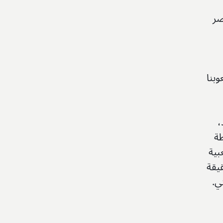
صر
بنا
،
طة
بية
يقة
ي.