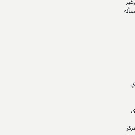
غير
سألة
ي
ى
ركز