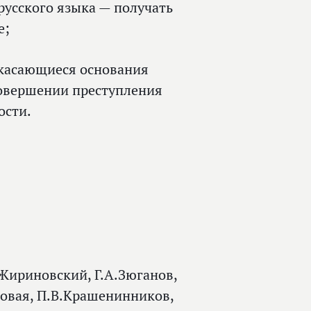
усского языка — получать
е;
 касающиеся основания
совершении преступления
ости.
.Жириновский, Г.А.Зюганов,
ровая, П.В.Крашенинников,