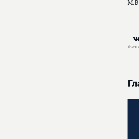
М.В
Вконт
Гл