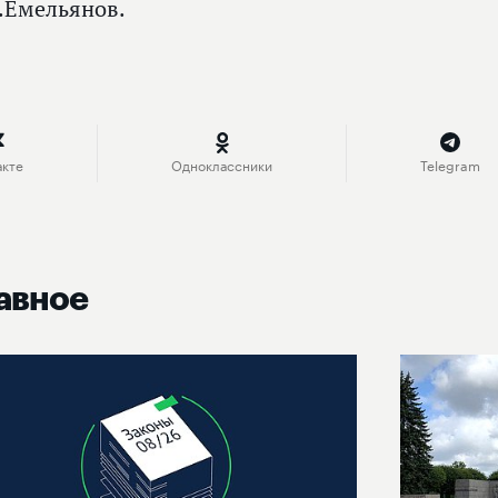
.Емельянов.
акте
Одноклассники
Telegram
авное