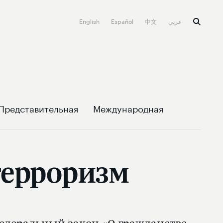
English
Español
中文
عربي
Представительная
Международная
терроризм