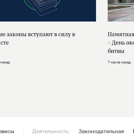
ие законы вступают в силу в
Памятная 
усте
– День о
битвы
 назад
7 часов назад
рвисы
Деятельность
Законодательная