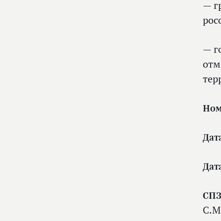
— г
рос
— г
отм
тер
Ном
Дат
Дат
СПЗ
С.М