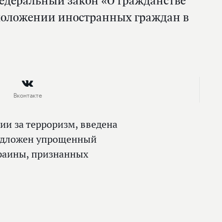
едеральный закон «О гражданстве
 положении иностранных граждан в
Вконтакте
и за терроризм, введена
редложен упрощенный
краины, признанных