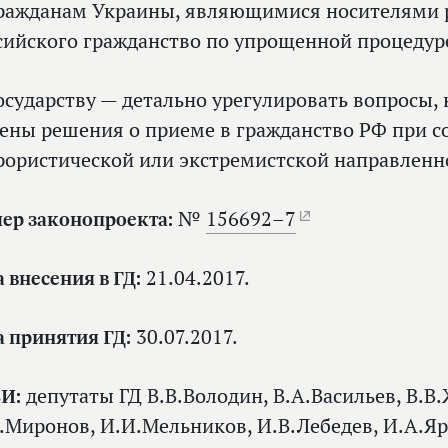
ражданам Украины, являющимися носителями р
сийского гражданство по упрощенной процедур
осударству — детально урегулировать вопросы,
ены решения о приеме в гражданство РФ при 
рористической или экстремистской направленн
ер законопроекта:
№
156692–7
а внесения в ГД:
21.04.2017.
а принятия ГД:
30.07.2017.
И:
депутаты ГД В.В.Володин, В.А.Васильев, В.В
.Миронов, И.И.Мельников, И.В.Лебедев, И.А.Я