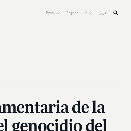
Русский
English
中文
عربي
amentaria de la
l genocidio del