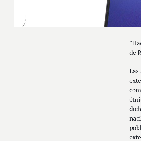
“Hac
de R
Las 
exte
come
étni
dich
naci
pobl
exte