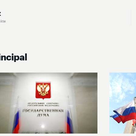
akte
incipal