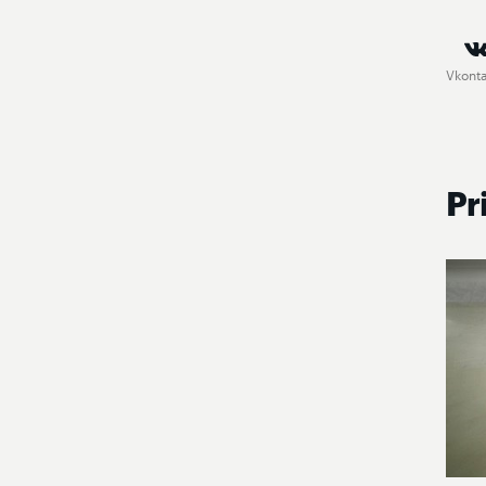
Vkont
Pr