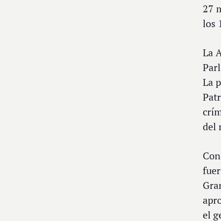
27 m
los 
La A
Parl
La p
Patr
crím
del 
Con 
fuer
Gran
apro
el g