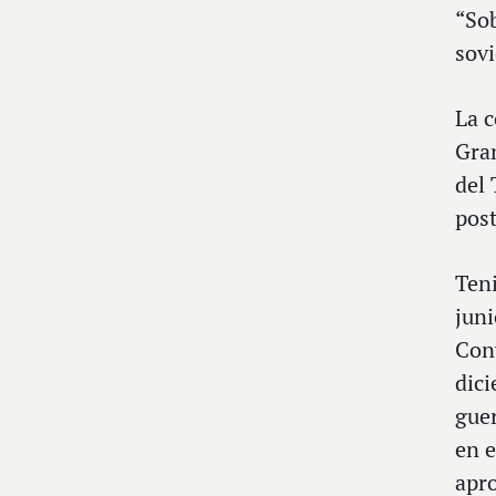
“Sob
sovi
La c
Gran
del 
post
Teni
juni
Conv
dici
gue
en e
apro