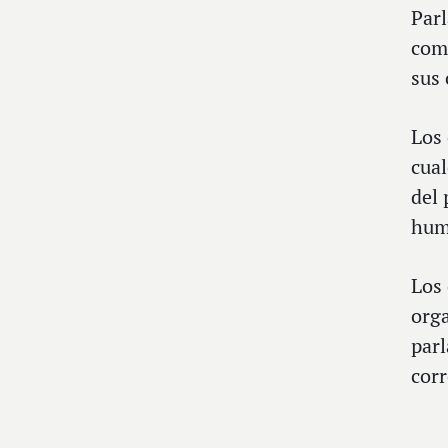
Parl
come
sus 
Los
cual
del 
hum
Los 
orga
parl
corr