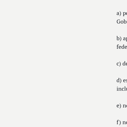
a) p
Gob
b) a
fede
c) d
d) e
incl
e) n
f) n