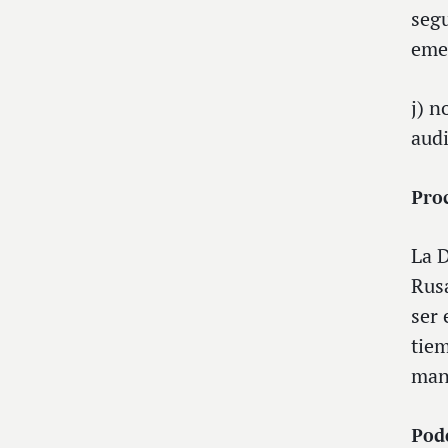
segu
emer
j) n
audi
Proc
La 
Rusa
ser 
tiem
mand
Pode