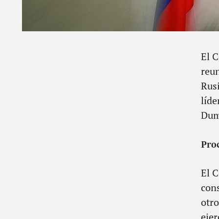
El C
reun
Rusi
líde
Dum
Proc
El C
cons
otro
eje