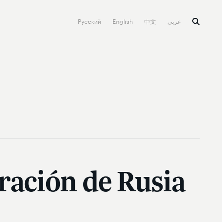
Русский
English
中文
عربي
ración de Rusia