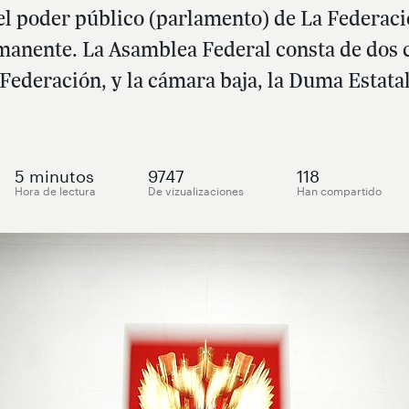
del poder público (parlamento) de La Federaci
anente. La Asamblea Federal consta de dos cá
Federación, y la cámara baja, la Duma Estata
5
minutos
9747
118
Hora de lectura
De vizualizaciones
Han compartido