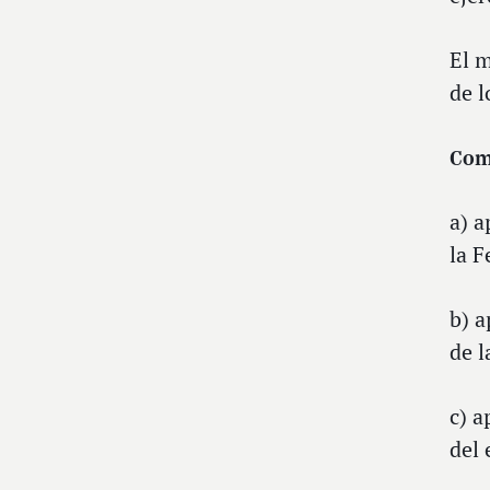
El 
de l
Comp
a) a
la F
b) a
de l
c) a
del 