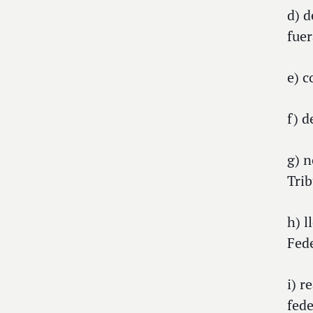
d) d
fuer
e) c
f) d
g) n
Trib
h) l
Fede
i) r
fede