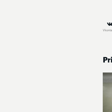
Vkont
Pr