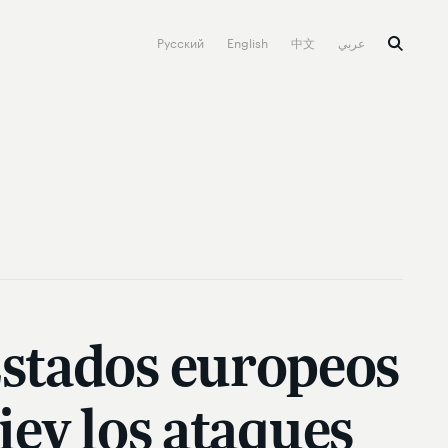
Русский
English
中文
عربي
Estados europeos
iev los ataques