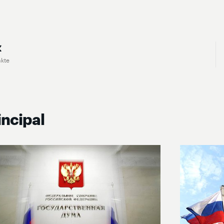
akte
incipal