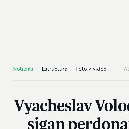
Noticias
Estructura
Foto y vídeo
A
Vyacheslav Volo
sigan perdonan