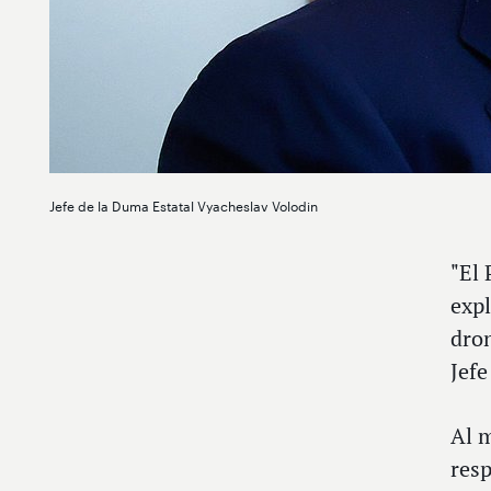
Jefe de la Duma Estatal Vyacheslav Volodin
"El
expl
dron
Jefe
Al m
resp