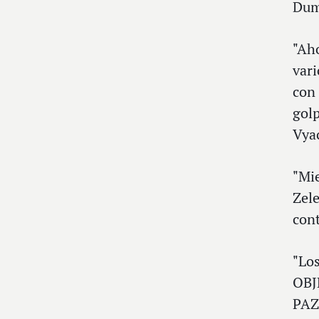
Dum
"Aho
vari
con 
golp
Vya
"Mie
Zele
cont
"Lo
OBJ
PAZ