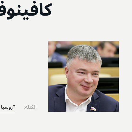
كافينو
الكتلة:
"روسيا 