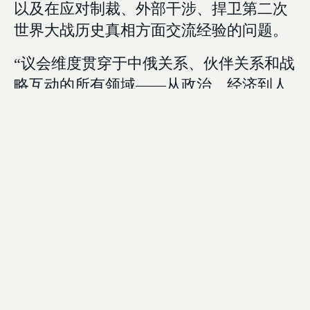
以及在应对制裁、外部干涉、捍卫第二次
世界大战历史真相方面交流经验的问题。
“议会维度贯穿于中俄关系、伙伴关系和战
略互动的所有领域——从政治、经济到人
文合作，”国家杜马第一副主席伊万·梅尔
尼科夫强调道，“中俄两国议会工作的本质
是相同的——表达人民的利益。”
守护共同历史
"世界动荡迫使我们以特殊视角审视今日讨
论的问题。在世界经历如此复杂的进程之
际，中俄必须携手合作。我们达成共识，
将在国际平台上共同努力，争取建立多极
世界，捍卫自主发展、决定自身命运的权