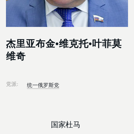
杰里亚布金•维克托•叶菲莫
维奇
统一俄罗斯党
党派:
国家杜马